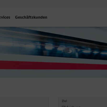
rvices
Geschäftskunden
urg (Oldb) Hbf
Ziel