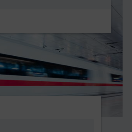
Metanavigatio