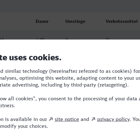
Dauer
Umstiege
Verkehrsmittel
bf
4:39
0
IC
bf
5:45
4
RE,ERX
bf
5:02
2
ICE