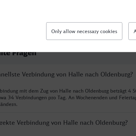
llte Fragen
chnellste Verbindung von Halle nach Oldenburg?
rbindung mit dem Zug von Halle nach Oldenburg beträgt 4 
twa 34 Verbindungen pro Tag. An Wochenenden und Feierta
 ändern.
direkte Verbindung von Halle nach Oldenburg?