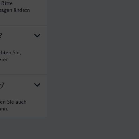
 Bitte
rtagen ändern
?
hten Sie,
erer
g?
en Sie auch
ann.