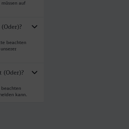
e müssen auf
 (Oder)?
tte beachten
 unserer
t (Oder)?
e beachten
cheiden kann.