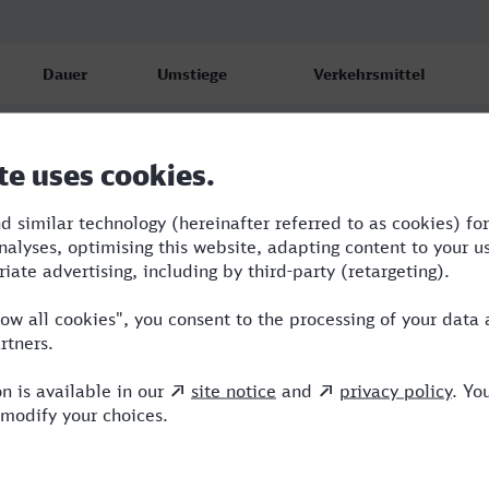
Dauer
Umstiege
Verkehrsmittel
6:00
3
S,OE,NX,ICE
7:23
2
RE,ICE,NEB
10:24
3
RB,RE,ERB,ICE