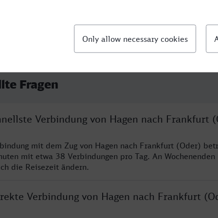
llte Fragen
chnellste Verbindung von Hagen nach Frankfurt 
rbindung mit dem Zug von Hagen nach Frankfurt (Oder) betr
nuten mit etwa 38 Verbindungen pro Tag. An Wochenenden
ich die Reisezeit ändern.
direkte Verbindung von Hagen nach Frankfurt (O