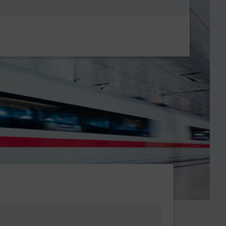
Metanavigatio