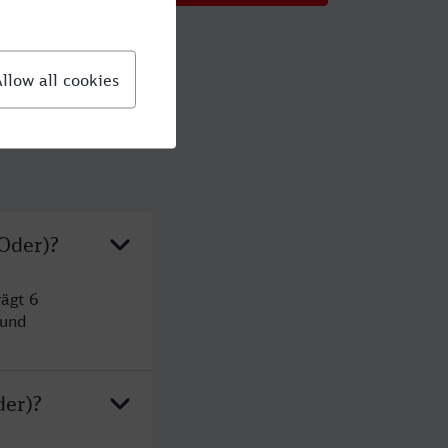
(Oder)?
ägt 6
 und
der)?