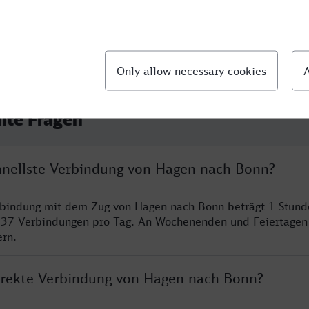
llte Fragen
chnellste Verbindung von Hagen nach Bonn?
erbindung mit dem Zug von Hagen nach Bonn beträgt 1 Stun
 37 Verbindungen pro Tag. An Wochenenden und Feiertagen 
ern.
direkte Verbindung von Hagen nach Bonn?