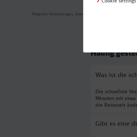
Mögliche Verbindungen, Stand: 2026-08-03 02:03
Häufig geste
Was ist die s
Die schnellste V
Minuten mit etwa
die Reisezeit änd
Gibt es eine 