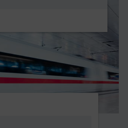
Metanavigatio