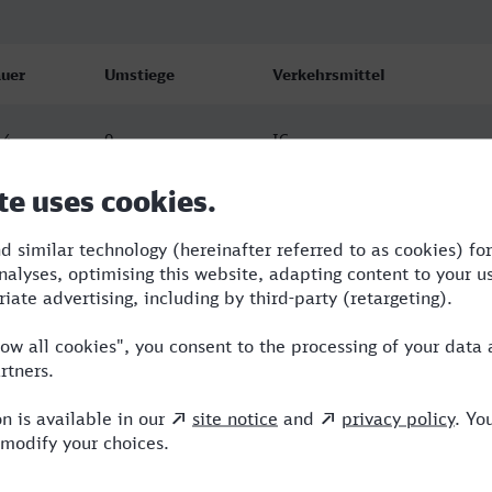
uer
Umstiege
Verkehrsmittel
14
0
IC
52
1
ERB,NX
52
1
ERB,NX