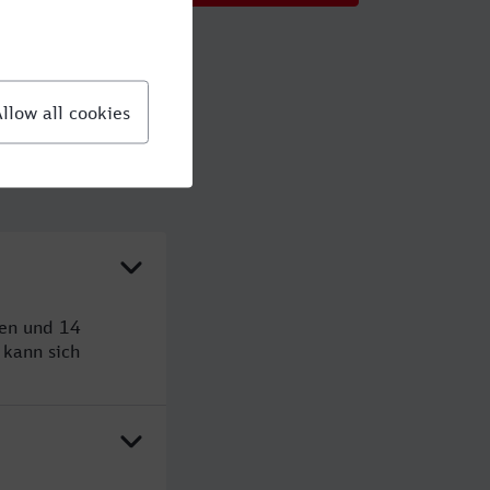
den und 14
kann sich