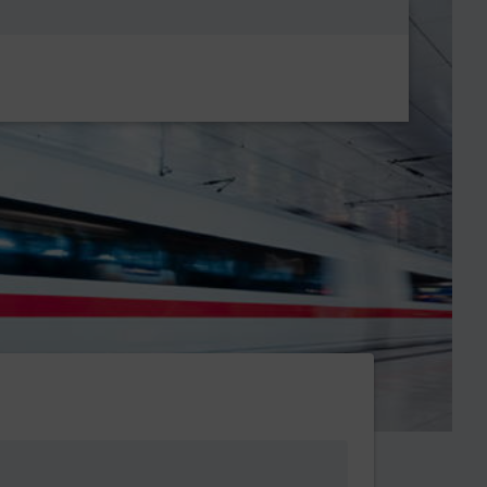
Metanavigatio