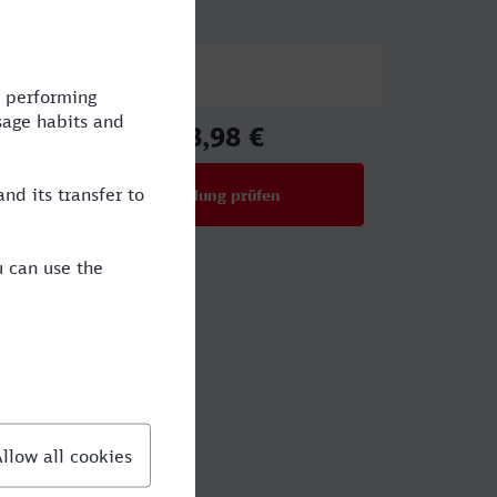
Preis
68,98 €
ab
Verbindung prüfen
für Preise ab 68,98 €
aden?