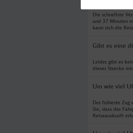
Die schnellste Ve
und 37 Minuten m
kann sich die Rei
Gibt es eine 
Leider gibt es ke
dieser Strecke mi
Um wie viel U
Der früheste Zug 
Sie, dass der Fah
Reiseauskunft erha