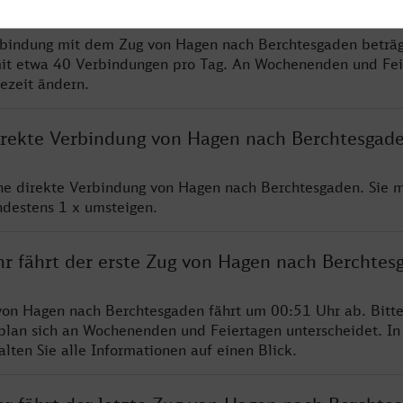
rbindung mit dem Zug von Hagen nach Berchtesgaden beträg
it etwa 40 Verbindungen pro Tag. An Wochenenden und Fei
sezeit ändern.
direkte Verbindung von Hagen nach Berchtesgad
ine direkte Verbindung von Hagen nach Berchtesgaden. Sie 
ndestens 1 x umsteigen.
hr fährt der erste Zug von Hagen nach Berchtes
von Hagen nach Berchtesgaden fährt um 00:51 Uhr ab. Bitt
rplan sich an Wochenenden und Feiertagen unterscheidet. In
lten Sie alle Informationen auf einen Blick.