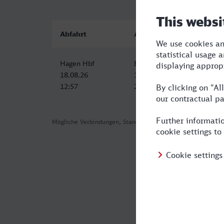
Abfahrt
Ankunft
Hagen Hbf
Berchtesgaden Hbf
18.08.26
18.08.26
12:57
21:34
Mögliche Verbindungen, Stand: 2026-08-04 09:44
Häufig geste
Was ist die s