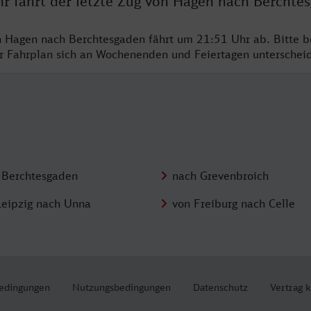
hr fährt der letzte Zug von Hagen nach Berchte
n Hagen nach Berchtesgaden fährt um 21:51 Uhr ab. Bitte b
er Fahrplan sich an Wochenenden und Feiertagen unterschei
 Berchtesgaden
nach Grevenbroich
Leipzig nach Unna
von Freiburg nach Celle
edingungen
Nutzungsbedingungen
Datenschutz
Vertrag 