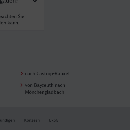
sgaden?
eachten Sie
den kann.
nach Castrop-Rauxel
von Bayreuth nach
Mönchengladbach
kündigen
Konzern
LkSG