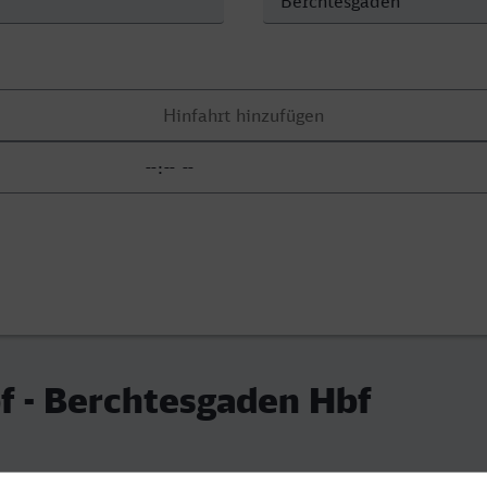
f - Berchtesgaden Hbf