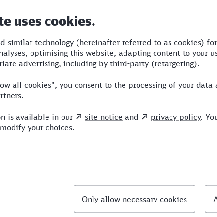
Dauer
Umstiege
Verkehrsmittel
8:37
2
BRB,ICE
llte Fragen
chnellste Verbindung von Hagen nach Berchtesg