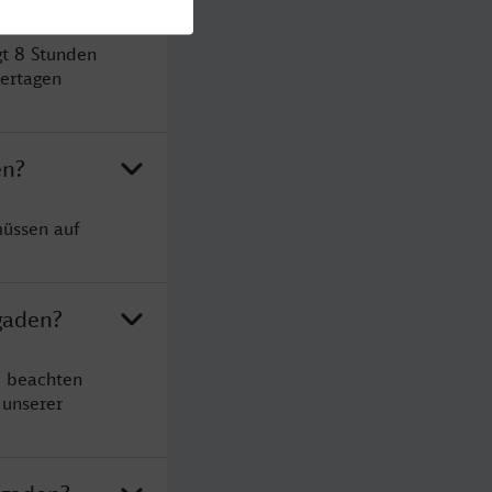
t 8 Stunden
ertagen
en?
müssen auf
gaden?
e beachten
 unserer