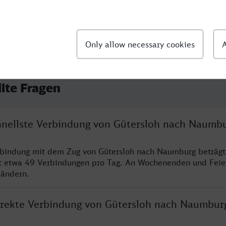
llte Fragen
chnellste Verbindung von Gütersloh nach Naumb
rbindung mit dem Zug von Gütersloh nach Naumburg beträgt
t etwa 49 Verbindungen pro Tag. An Wochenenden und Feie
 ändern.
direkte Verbindung von Gütersloh nach Naumbur