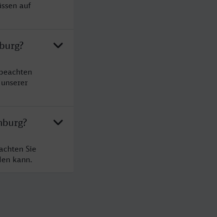
üssen auf
burg?
 beachten
 unserer
mburg?
achten Sie
den kann.