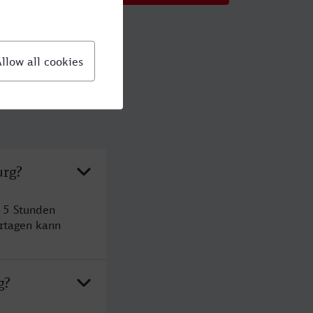
urg?
 5 Stunden
rtagen kann
g?