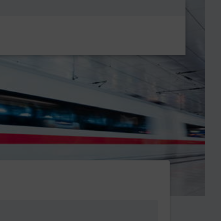
Metanavigatio