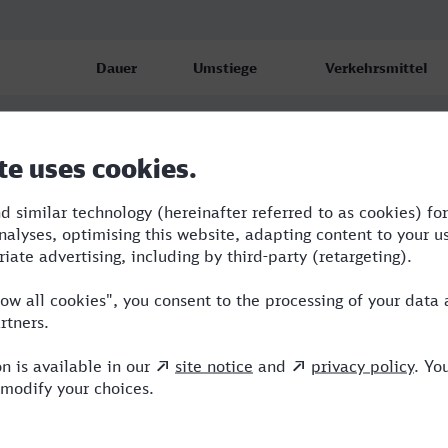
Dauer
Umstiege
Verkehrsmittel
5:02
3
ABR,ERB,ICE
7:12
3
ABR,NX,ICE
7:28
4
ABR,BUS,NX