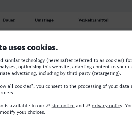
Dauer
Umstiege
Verkehrsmittel
2:45
2
NX,ICE
3:16
2
NX,TR
3:59
1
NX