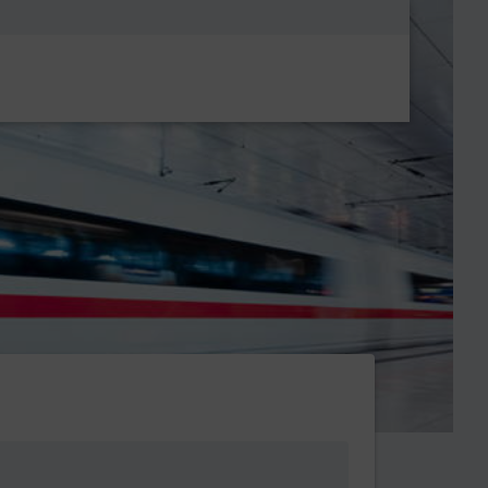
Metanavigatio