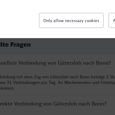
llte Fragen
chnellste Verbindung von Gütersloh nach Bonn?
rbindung mit dem Zug von Gütersloh nach Bonn beträgt 2 S
twa 31 Verbindungen pro Tag. An Wochenenden und Feierta
 ändern.
direkte Verbindung von Gütersloh nach Bonn?