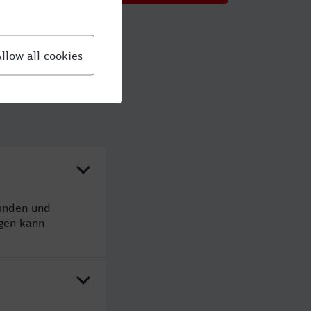
tunden und
gen kann