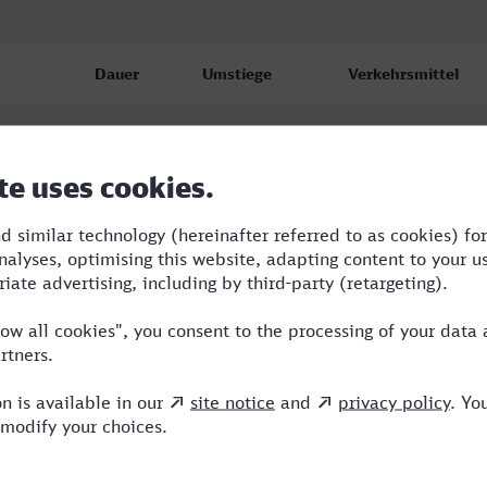
Dauer
Umstiege
Verkehrsmittel
2:09
2
RB,ICE
2:10
2
RB,ICE
2:10
2
RB,ICE