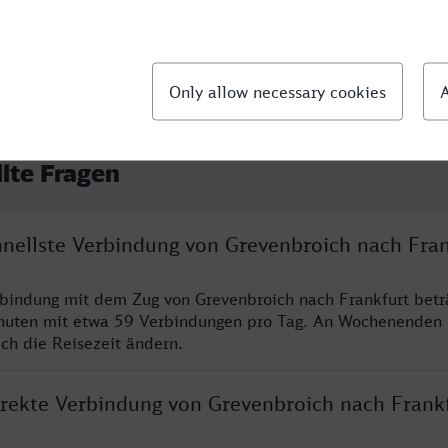
llte Fragen
chnellste Verbindung von Grevenbroich nach Fran
rbindung mit dem Zug von Grevenbroich nach Frankfurt betr
nuten mit etwa 59 Verbindungen pro Tag. An Wochenenden
ich die Reisezeit ändern.
direkte Verbindung von Grevenbroich nach Frank