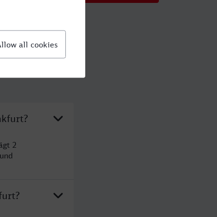
kfurt?
ägt 2
 und
furt?