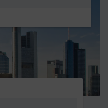
Metanavigatio