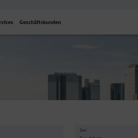
rvices
Geschäftskunden
(Main) Hbf
Ziel