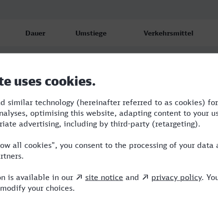
Dauer
Umstiege
Verkehrsmittel
6:01
2
RE,ICE,VIA
6:59
2
RB,RE,ICE
10:53
3
RE,NX,ICE,VIA