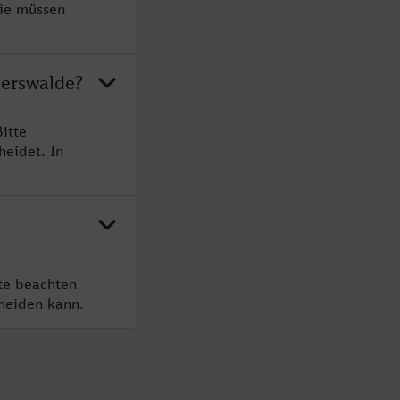
Sie müssen
berswalde?
itte
heidet. In
te beachten
cheiden kann.