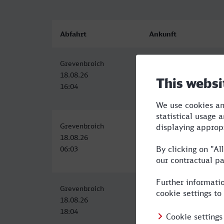
Abfahrt
Ankunft
Grevenbroich
Eberswalde Hbf
18.08.26
18.08.26
16:04
22:05
Grevenbroich
Eberswalde Hbf
18.08.26
18.08.26
06:03
13:02
Grevenbroich
Eberswalde Hbf
18.08.26
19.08.26
18:04
04:57