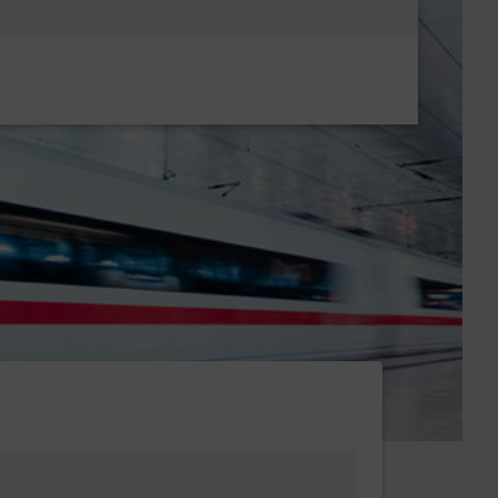
Metanavigatio