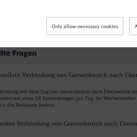
llte Fragen
chnellste Verbindung von Grevenbroich nach Ebe
rbindung mit dem Zug von Grevenbroich nach Eberswalde be
nuten mit etwa 28 Verbindungen pro Tag. An Wochenenden
ich die Reisezeit ändern.
direkte Verbindung von Grevenbroich nach Ebers