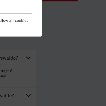
rswalde?
trägt 6
 und
walde?