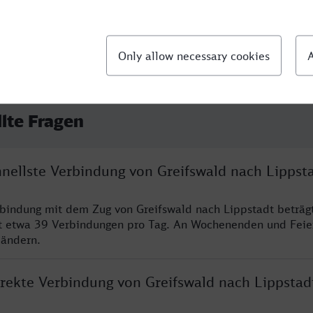
llte Fragen
hnellste Verbindung von Greifswald nach Lippst
rbindung mit dem Zug von Greifswald nach Lippstadt beträg
t etwa 39 Verbindungen pro Tag. An Wochenenden und Feie
 ändern.
irekte Verbindung von Greifswald nach Lippstad