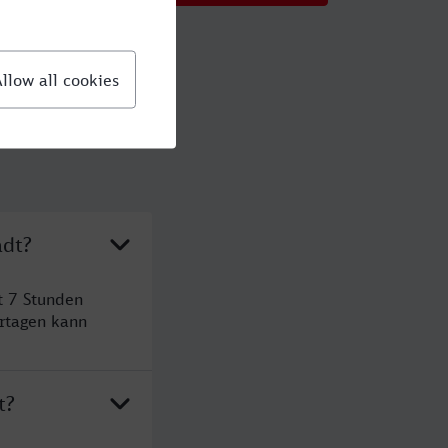
adt?
t 7 Stunden
rtagen kann
t?