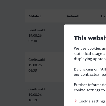
Abfahrt
Ankunft
Da
Greifswald
Lippstadt
7:0
19.08.26
19.08.26
07:30
14:30
Greifswald
Lippstadt
7:3
19.08.26
19.08.26
06:35
14:14
Greifswald
Lippstadt
10
19.08.26
20.08.26
18:19
05:14