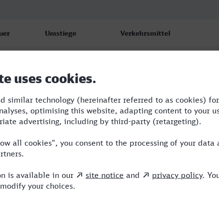
uer
Umstiege
Verkehrsmittel
0
2
ICE,NX
9
3
RE,ERB,ICE
:55
4
RE,ERB,OE,ICE