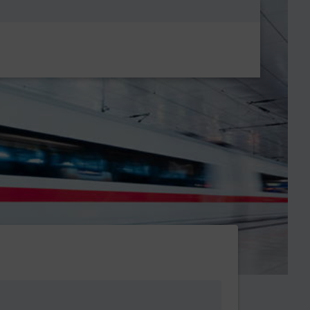
Metanavigatio