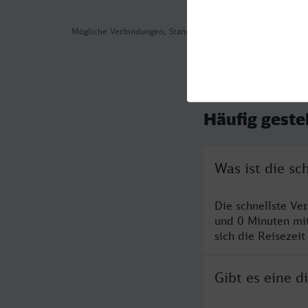
Mögliche Verbindungen, Stand: 2026-08-05 16:25
Häufig geste
Was ist die sc
Die schnellste Ve
und 0 Minuten mi
sich die Reisezeit
Gibt es eine d