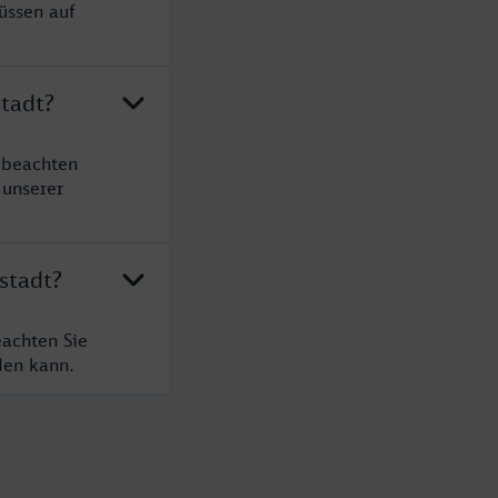
üssen auf
stadt?
 beachten
 unserer
stadt?
eachten Sie
den kann.