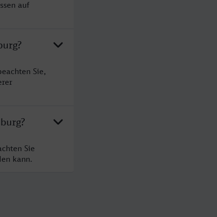
ssen auf
burg?
beachten Sie,
erer
sburg?
achten Sie
den kann.