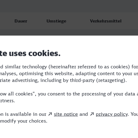
Dauer
Umstiege
Verkehrsmittel
4:08
1
RE,ICE
5:09
3
NBE,RE,ICE
5:56
3
BUS,RE,ICE