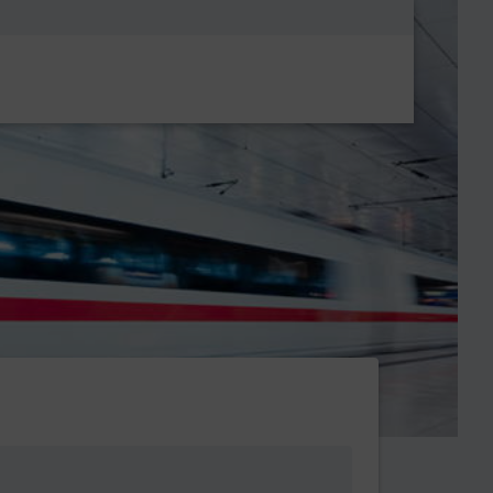
Metanavigatio