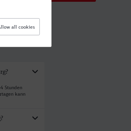
rg?
 4 Stunden
rtagen kann
g?