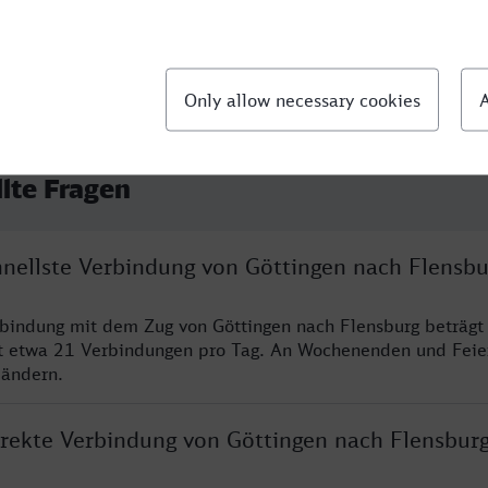
llte Fragen
hnellste Verbindung von Göttingen nach Flensbu
rbindung mit dem Zug von Göttingen nach Flensburg beträgt
t etwa 21 Verbindungen pro Tag. An Wochenenden und Feie
 ändern.
direkte Verbindung von Göttingen nach Flensbur