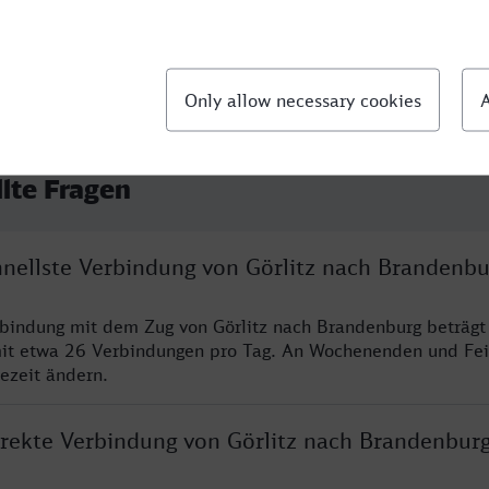
llte Fragen
hnellste Verbindung von Görlitz nach Brandenbu
rbindung mit dem Zug von Görlitz nach Brandenburg beträgt
it etwa 26 Verbindungen pro Tag. An Wochenenden und Fei
sezeit ändern.
direkte Verbindung von Görlitz nach Brandenbur