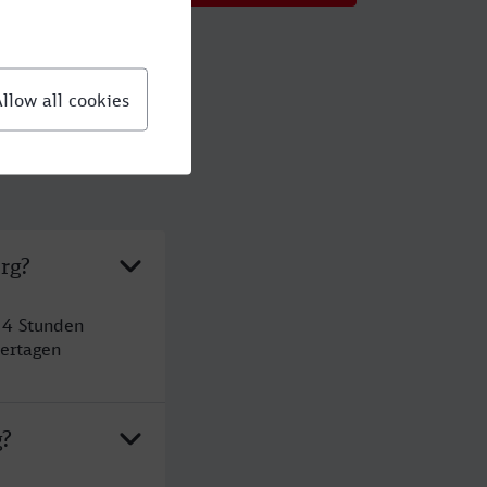
rg?
 4 Stunden
ertagen
g?