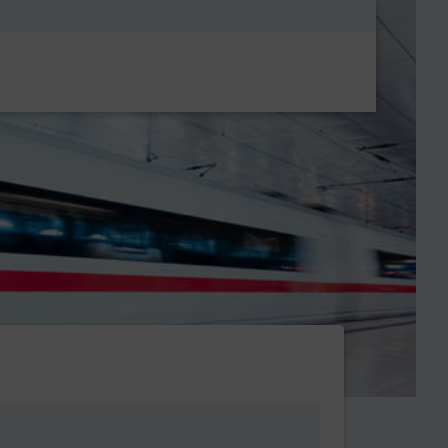
Metanavigatio