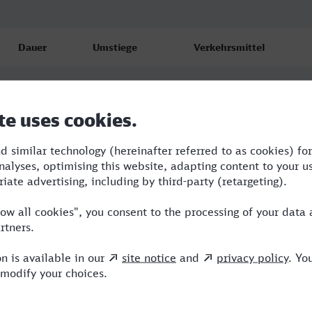
Dauer
Umstiege
Verkehrsmittel
4:11
3
RB,RE,OE
4:14
3
RB,RE,OE
4:12
3
RB,RE,OE