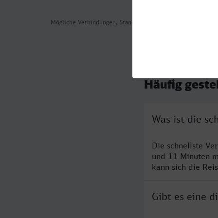
Mögliche Verbindungen, Stand: 2026-08-07 02:35
Häufig geste
Was ist die sc
Die schnellste Ve
und 11 Minuten m
kann sich die Rei
Gibt es eine 