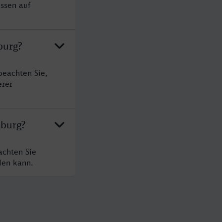
üssen auf
burg?
beachten Sie,
erer
nburg?
achten Sie
den kann.