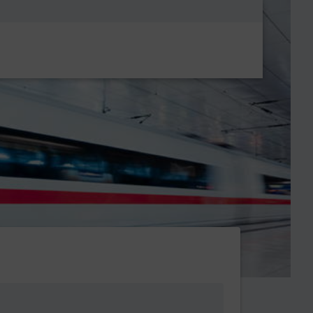
Metanavigatio