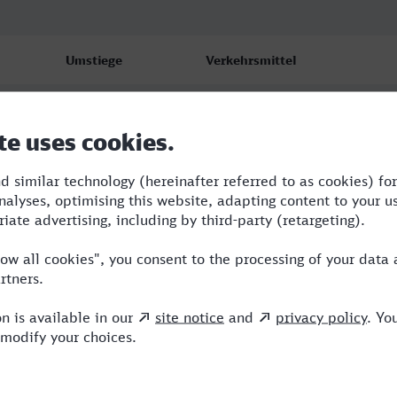
Umstiege
Verkehrsmittel
3
FLX,TL,RJ,VIA
2
TLX,ICE,VIA
4
RE,TL,ICE,VIA