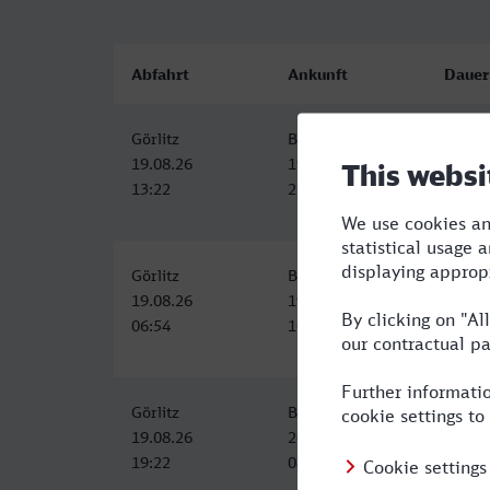
Abfahrt
Ankunft
Dauer
Görlitz
Bocholt
9:19
19.08.26
19.08.26
13:22
22:41
Görlitz
Bocholt
9:47
19.08.26
19.08.26
06:54
16:41
Görlitz
Bocholt
13:19
19.08.26
20.08.26
19:22
08:41