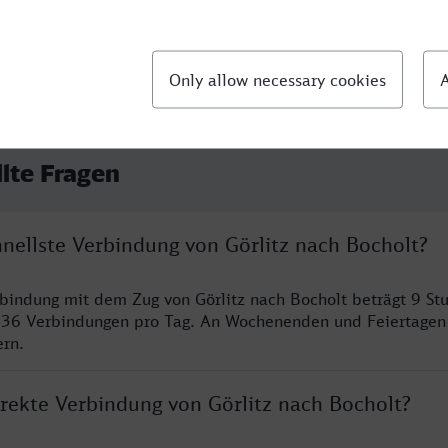
llte Fragen
hnellste Verbindung von Görlitz nach Bocholt?
rbindung mit dem Zug von Görlitz nach Bocholt beträgt 9 S
 36 Verbindungen pro Tag. An Wochenenden und Feiertagen 
ern.
irekte Verbindung von Görlitz nach Bocholt?