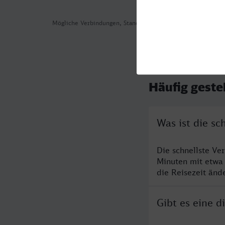
Mögliche Verbindungen, Stand: 2026-08-05 15:53
Häufig geste
Was ist die sc
Die schnellste Ve
Minuten mit etwa
die Reisezeit änd
Gibt es eine d