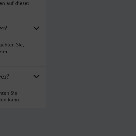
en auf dieser
er?
achten Sie,
erer
yer?
hten Sie
den kann.