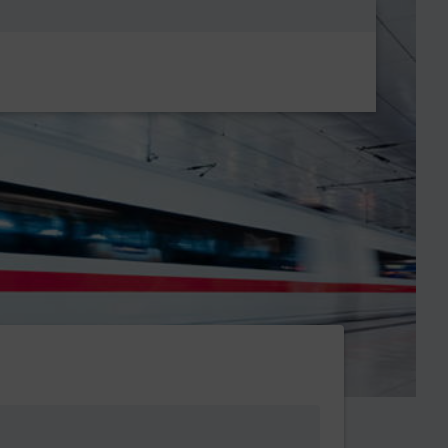
Metanavigatio