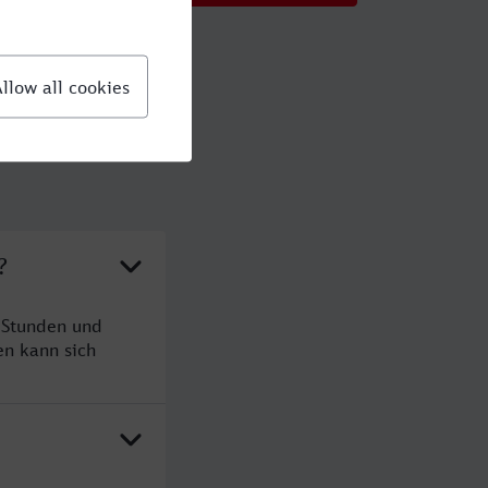
?
 Stunden und
n kann sich