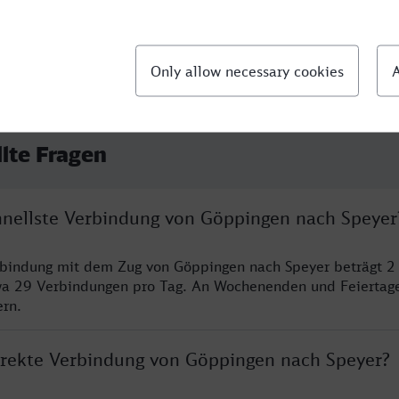
llte Fragen
chnellste Verbindung von Göppingen nach Speyer
rbindung mit dem Zug von Göppingen nach Speyer beträgt 2
wa 29 Verbindungen pro Tag. An Wochenenden und Feiertage
ern.
direkte Verbindung von Göppingen nach Speyer?