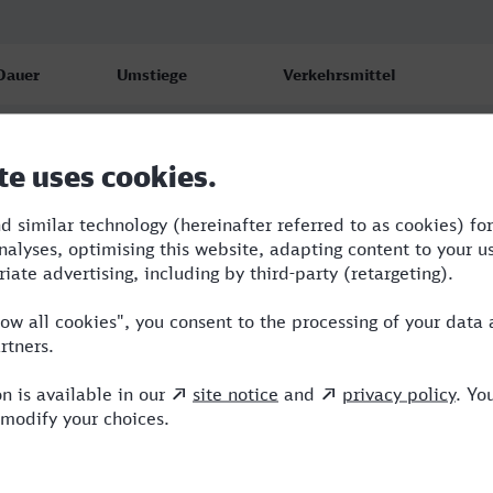
Dauer
Umstiege
Verkehrsmittel
2:05
2
RE,S,ICE
2:34
3
RB,RE,ARV,ICE
2:36
2
RE,ARV,ICE