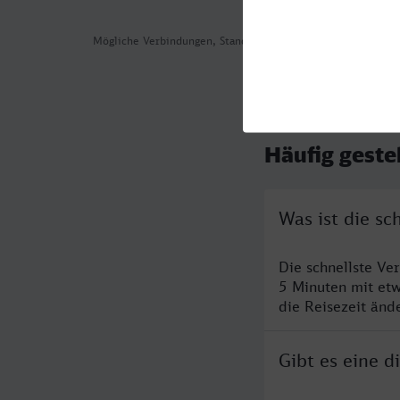
Mögliche Verbindungen, Stand: 2026-08-02 02:48
Häufig geste
Was ist die s
Die schnellste Ve
5 Minuten mit et
die Reisezeit änd
Gibt es eine 