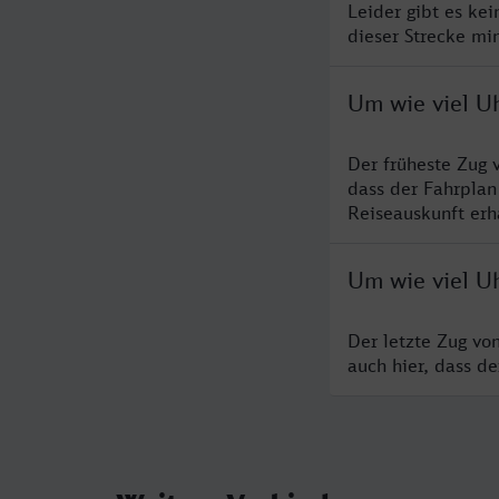
Leider gibt es ke
dieser Strecke mi
Um wie viel U
Der früheste Zug 
dass der Fahrplan
Reiseauskunft erha
Um wie viel U
Der letzte Zug vo
auch hier, dass d