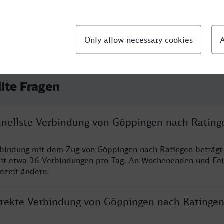
llte Fragen
chnellste Verbindung von Göppingen nach Rating
rbindung mit dem Zug von Göppingen nach Ratingen beträgt
it etwa 36 Verbindungen pro Tag. An Wochenenden und Fei
sezeit ändern.
direkte Verbindung von Göppingen nach Ratinge