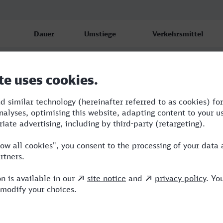
Dauer
Umstiege
Verkehrsmittel
3:53
3
BUS,S,ARV,ICE
6:20
6
BUS,RE,ICE,NX
5:20
4
BUS,RE,ICE