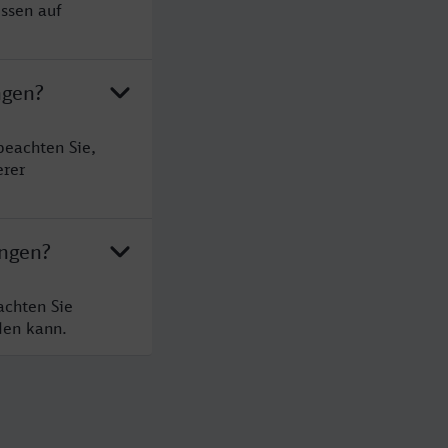
ssen auf
ngen?
beachten Sie,
erer
ingen?
achten Sie
den kann.