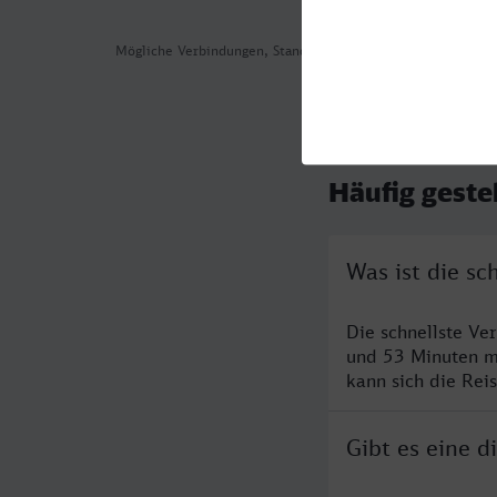
Mögliche Verbindungen, Stand: 2026-08-06 01:23
Häufig geste
Was ist die s
Die schnellste Ve
und 53 Minuten m
kann sich die Rei
Gibt es eine 