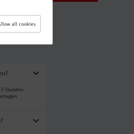
en?
 3 Stunden
ertagen
n?