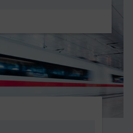
Metanavigatio