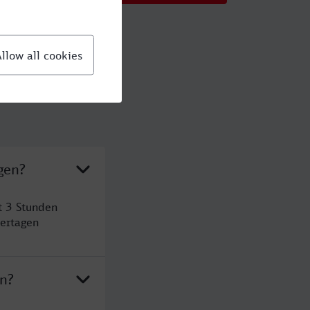
gen?
t 3 Stunden
ertagen
en?