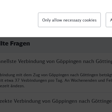
llte Fragen
chnellste Verbindung von Göppingen nach Göttin
rbindung mit dem Zug von Göppingen nach Göttingen beträg
it etwa 37 Verbindungen pro Tag. An Wochenenden und Fei
sezeit ändern.
direkte Verbindung von Göppingen nach Götting