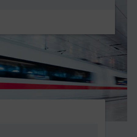
Metanavigatio