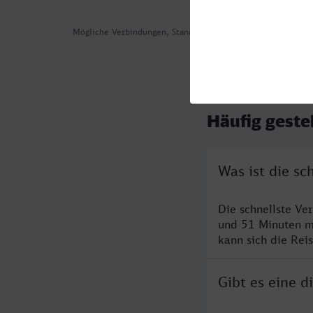
Mögliche Verbindungen, Stand: 2026-07-30 01:31
Häufig geste
Was ist die s
Die schnellste Ve
und 51 Minuten m
kann sich die Rei
Gibt es eine 