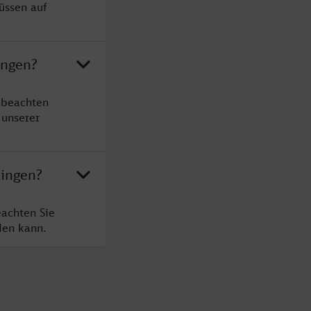
üssen auf
ingen?
 beachten
 unserer
tingen?
eachten Sie
den kann.