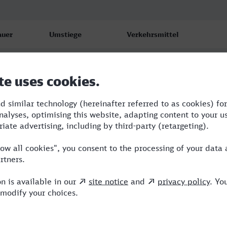
auer
Umstiege
Verkehrsmittel
51
1
ARV,ICE
53
1
ARV,ICE
53
1
ARV,ICE