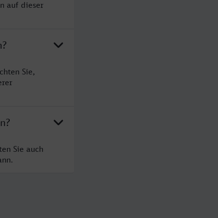
n auf dieser
n?
chten Sie,
erer
en?
ten Sie auch
ann.