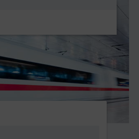
Metanavigatio