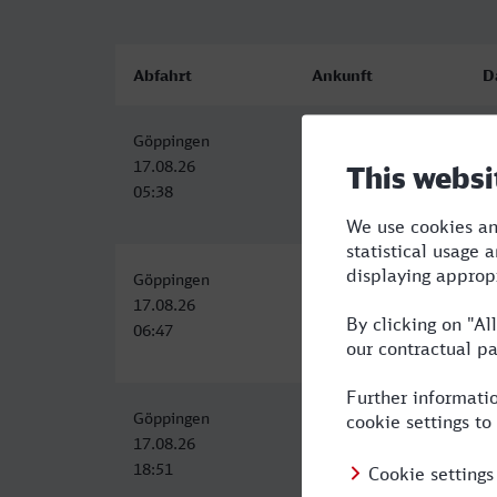
Abfahrt
Ankunft
D
Göppingen
Essen Hbf
3
17.08.26
17.08.26
05:38
09:22
Göppingen
Essen Hbf
4
17.08.26
17.08.26
06:47
11:02
Göppingen
Essen Hbf
5
17.08.26
17.08.26
18:51
23:58