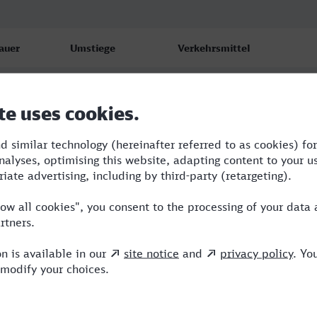
auer
Umstiege
Verkehrsmittel
:44
1
ARV,ICE
:15
2
RE,ICE
:07
2
RE,ICE