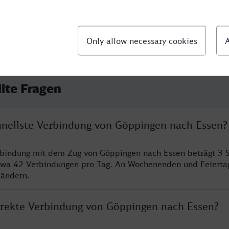
llte Fragen
chnellste Verbindung von Göppingen nach Essen?
rbindung mit dem Zug von Göppingen nach Essen beträgt 3 
twa 42 Verbindungen pro Tag. An Wochenenden und Feierta
 ändern.
direkte Verbindung von Göppingen nach Essen?