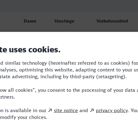
Dauer
Umstiege
Verkehrsmittel
4:03
2
S,RE,ICE
4:12
3
RRB,ICE
4:34
2
RRB,ICE