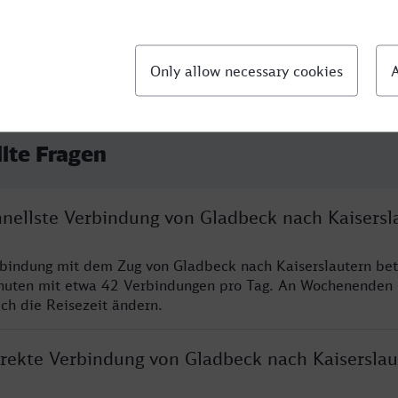
llte Fragen
hnellste Verbindung von Gladbeck nach Kaisersl
rbindung mit dem Zug von Gladbeck nach Kaiserslautern bet
nuten mit etwa 42 Verbindungen pro Tag. An Wochenenden
ich die Reisezeit ändern.
direkte Verbindung von Gladbeck nach Kaiserslau