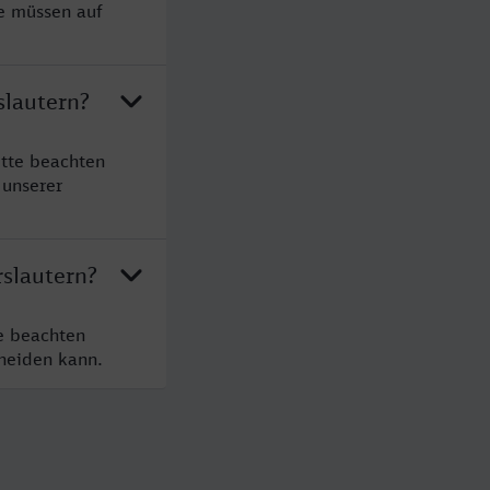
ie müssen auf
slautern?
itte beachten
 unserer
rslautern?
te beachten
cheiden kann.