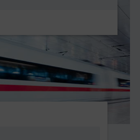
Metanavigatio