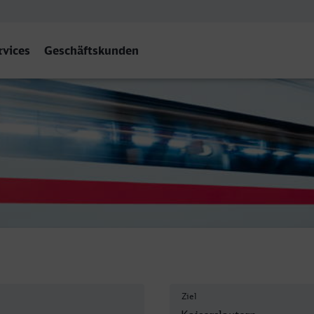
rvices
Geschäftskunden
utern Hbf
Ziel