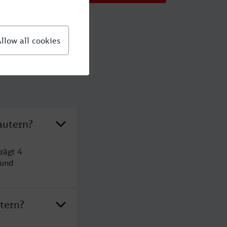
autern?
rägt 4
 und
tern?