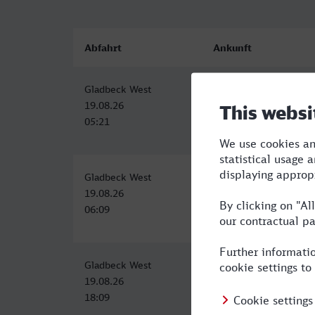
Abfahrt
Ankunft
Gladbeck West
Kaiserslautern Hbf
19.08.26
19.08.26
05:21
09:24
Gladbeck West
Kaiserslautern Hbf
19.08.26
19.08.26
06:09
10:21
Gladbeck West
Kaiserslautern Hbf
19.08.26
19.08.26
18:09
22:43