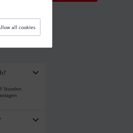
ch?
 3 Stunden
ertagen
?