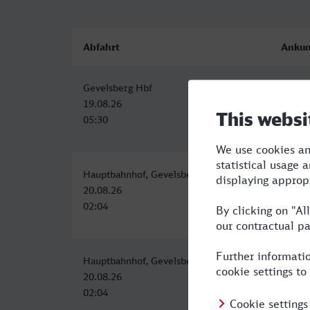
Abfahrt
Ankun
Gevelsberg Hbf
Wittli
19.08.26
19.08.
05:30
09:03
Hauptbahnhof, Gevelsberg
Wittli
20.08.26
20.08.
02:04
08:03
Hauptbahnhof, Gevelsberg
Wittli
20.08.26
20.08.
02:04
08:03