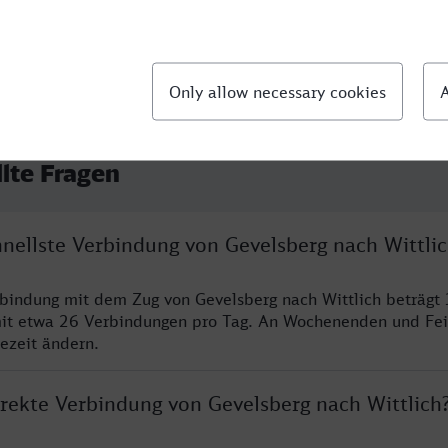
llte Fragen
hnellste Verbindung von Gevelsberg nach Wittli
rbindung mit dem Zug von Gevelsberg nach Wittlich beträgt
it etwa 26 Verbindungen pro Tag. An Wochenenden und Fei
sezeit ändern.
irekte Verbindung von Gevelsberg nach Wittlich