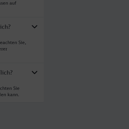
ssen auf
ich?
eachten Sie,
erer
lich?
chten Sie
den kann.