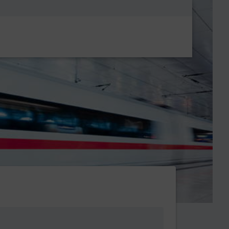
Metanavigatio