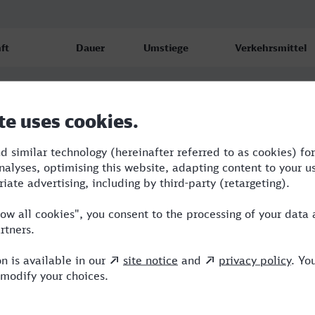
ft
Dauer
Umstiege
Verkehrsmittel
ch Hbf
3:33
2
S,RE,IC
26
ch Hbf
5:59
3
BUS,RE,ICE
26
ch Hbf
5:59
3
BUS,RE,ICE
26