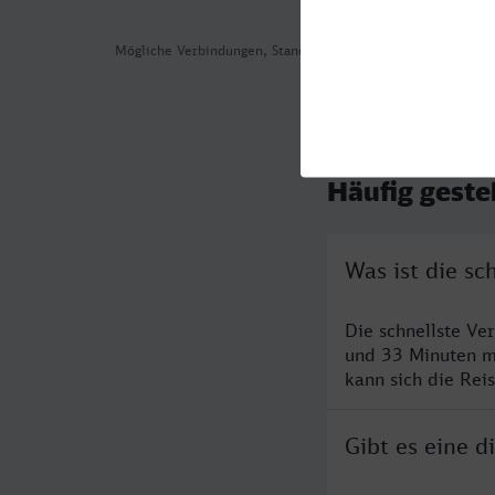
Mögliche Verbindungen, Stand: 2026-08-05 01:16
Häufig geste
Was ist die sc
Die schnellste Ve
und 33 Minuten m
kann sich die Rei
Gibt es eine d