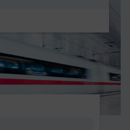
Metanavigatio