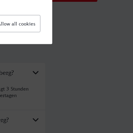
berg?
ägt 3 Stunden
ertagen
erg?