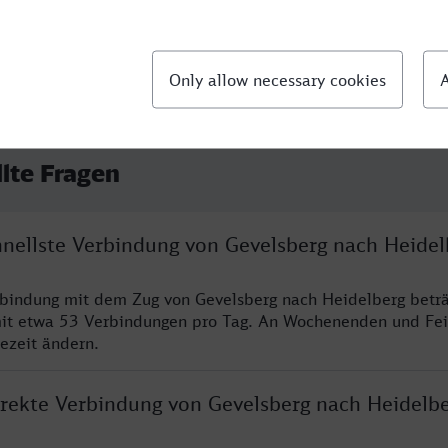
llte Fragen
hnellste Verbindung von Gevelsberg nach Heidel
rbindung mit dem Zug von Gevelsberg nach Heidelberg betr
it etwa 53 Verbindungen pro Tag. An Wochenenden und Fei
sezeit ändern.
direkte Verbindung von Gevelsberg nach Heidelb