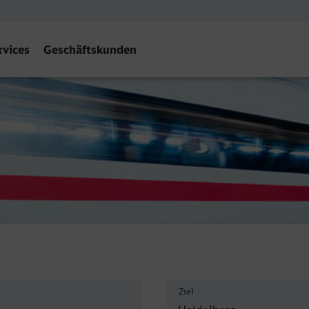
rvices
Geschäftskunden
rg Hbf
Ziel