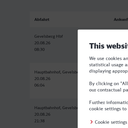
Abfahrt
Ankunf
Gevelsberg Hbf
Heidelb
20.08.26
20.08.2
08:30
11:44
Hauptbahnhof, Gevelsberg
Heidelb
20.08.26
20.08.2
06:04
09:48
Hauptbahnhof, Gevelsberg
Heidelb
20.08.26
21.08.2
21:38
02:28