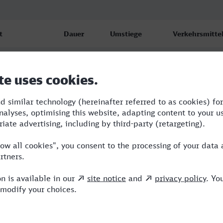
t
Dauer
Umstiege
Verkehrsmitte
erg Hbf
3:14
2
S,ICE
6
erg Hbf
3:44
2
BUS,RE,ICE
6
erg Hbf
4:50
2
BUS,NX,ICE
6