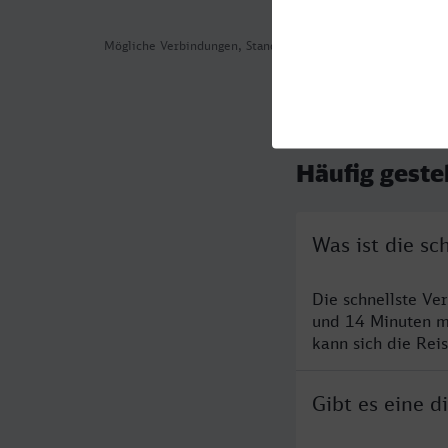
Mögliche Verbindungen, Stand: 2026-08-06 04:33
Häufig geste
Was ist die sc
Die schnellste Ve
und 14 Minuten m
kann sich die Rei
Gibt es eine 