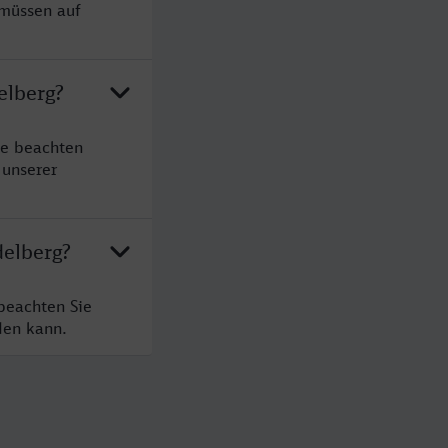
 müssen auf
elberg?
te beachten
 unserer
delberg?
beachten Sie
den kann.