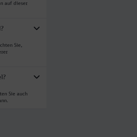
n auf dieser
l?
chten Sie,
erer
l?
ten Sie auch
ann.