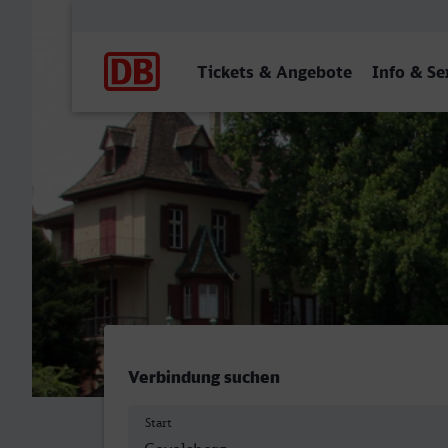
Hauptnavigation
Tickets & Angebote
Info & Se
Gevelsberg Hbf - Basel SB
Verbindung suchen
Start