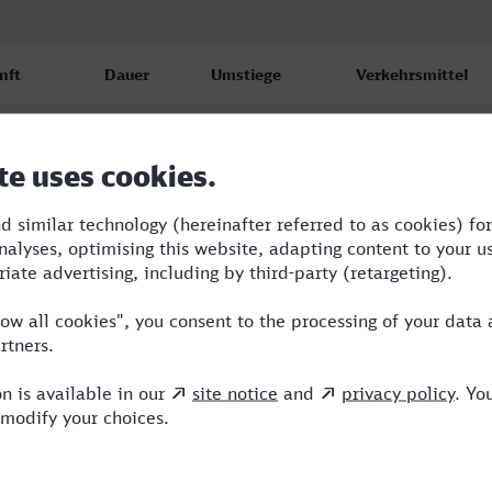
nft
Dauer
Umstiege
Verkehrsmittel
 SBB
5:12
3
S,ERB,ECE,ICE
.26
 SBB
5:44
2
BUS,ICE
.26
 SBB
6:17
3
BUS,NX,ICE
.26