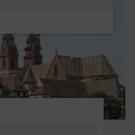
Metanavigatio