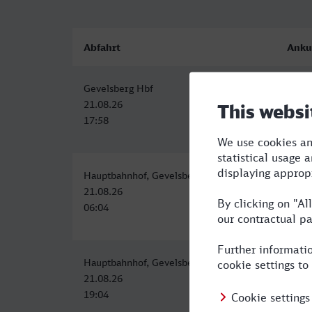
Abfahrt
Anku
Gevelsberg Hbf
Basel
21.08.26
21.08
17:58
23:10
Hauptbahnhof, Gevelsberg
Basel
21.08.26
21.08
06:04
11:48
Hauptbahnhof, Gevelsberg
Basel
21.08.26
22.08
19:04
01:21