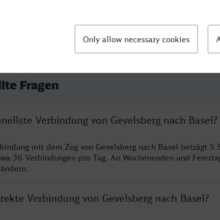
llte Fragen
hnellste Verbindung von Gevelsberg nach Basel?
rbindung mit dem Zug von Gevelsberg nach Basel beträgt 5
twa 36 Verbindungen pro Tag. An Wochenenden und Feierta
 ändern.
irekte Verbindung von Gevelsberg nach Basel?