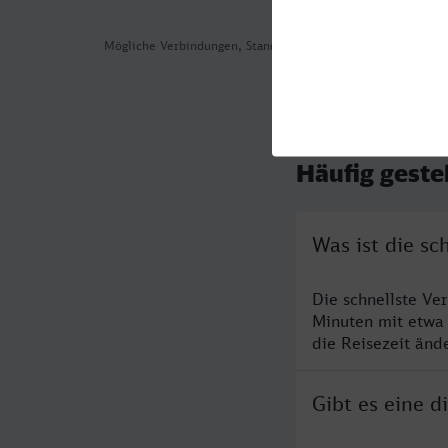
Mögliche Verbindungen, Stand: 2026-08-04 11:55
Häufig geste
Was ist die s
Die schnellste Ve
Minuten mit etwa
die Reisezeit änd
Gibt es eine 