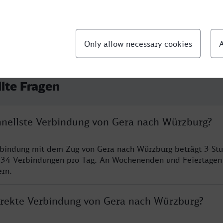
llte Fragen
chnellste Verbindung von Gera nach Würzburg?
rbindung mit dem Zug von Gera nach Würzburg beträgt 3 St
 34 Verbindungen pro Tag. An Wochenenden und Feiertagen 
ern.
direkte Verbindung von Gera nach Würzburg?