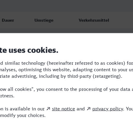
Dauer
Umstiege
Verkehrsmittel
3:15
2
RE,ICE
3:24
2
RE,ICE
3:24
2
RE,ICE