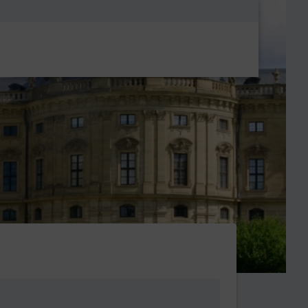
Metanavigatio