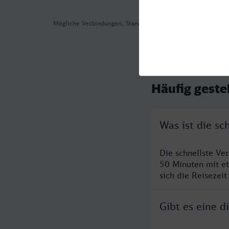
Mögliche Verbindungen, Stand: 2026-08-02 01:22
Häufig geste
Was ist die s
Die schnellste Ve
50 Minuten mit e
sich die Reisezeit
Gibt es eine 