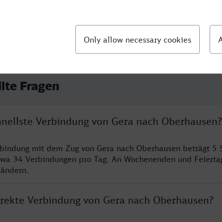
llte Fragen
chnellste Verbindung von Gera nach Oberhausen?
rbindung mit dem Zug von Gera nach Oberhausen beträgt 5 
twa 34 Verbindungen pro Tag. An Wochenenden und Feierta
 ändern.
direkte Verbindung von Gera nach Oberhausen?