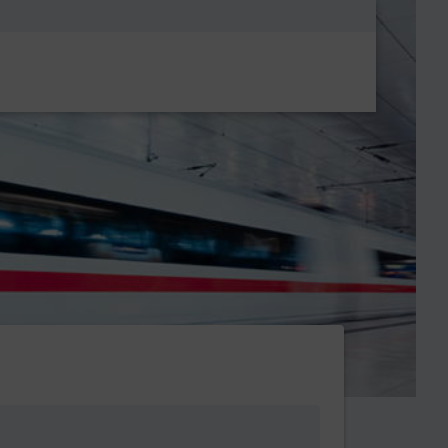
Metanavigatio