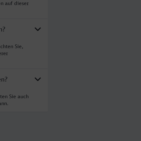
n auf dieser
n?
chten Sie,
erer
en?
ten Sie auch
ann.