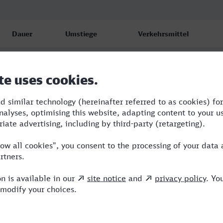
Dauer
Umstiege
Verkehrsmittel
5:50
3
ERB,ICE,EB
5:58
3
RE,ERB,ICE
7:43
5
RE,ERB,ICE,NX