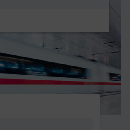
Metanavigatio