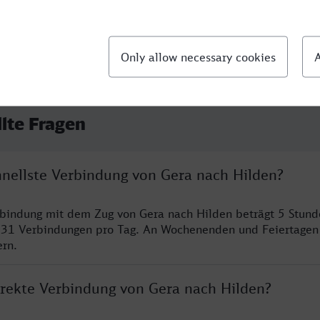
llte Fragen
hnellste Verbindung von Gera nach Hilden?
rbindung mit dem Zug von Gera nach Hilden beträgt 5 Stun
 31 Verbindungen pro Tag. An Wochenenden und Feiertagen 
ern.
direkte Verbindung von Gera nach Hilden?