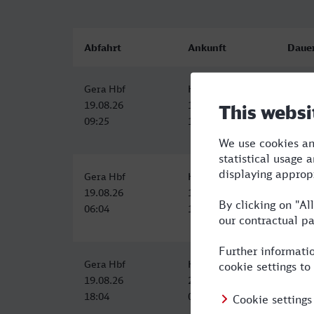
Abfahrt
Ankunft
Daue
Gera Hbf
Hilden
5:33
19.08.26
19.08.26
09:25
14:58
Gera Hbf
Hilden
6:02
19.08.26
19.08.26
06:04
12:06
Gera Hbf
Hilden
10:46
19.08.26
20.08.26
18:04
04:50