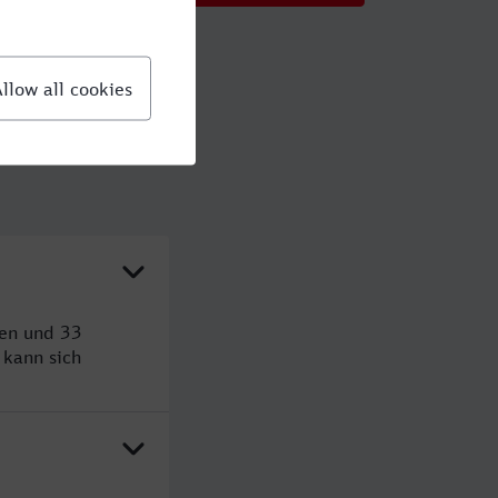
den und 33
kann sich