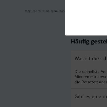
Mögliche Verbindungen, Stand: 2026-08-05 01:30
Häufig geste
Was ist die sc
Die schnellste Ve
Minuten mit etwa
die Reisezeit änd
Gibt es eine 