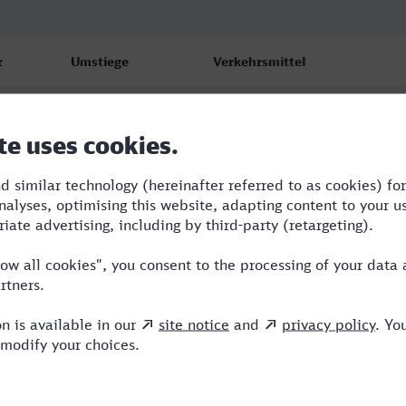
r
Umstiege
Verkehrsmittel
3
S,ICE,EB
4
R,RE,ICE,NX
5
R,RE,ICE,NX