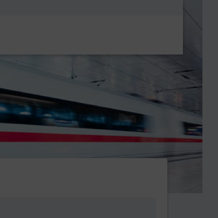
Metanavigatio