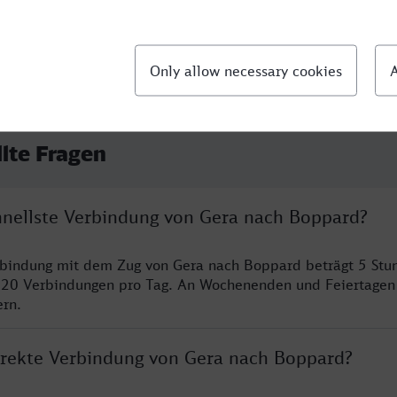
llte Fragen
chnellste Verbindung von Gera nach Boppard?
erbindung mit dem Zug von Gera nach Boppard beträgt 5 St
 20 Verbindungen pro Tag. An Wochenenden und Feiertagen 
ern.
direkte Verbindung von Gera nach Boppard?