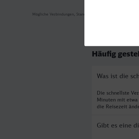
Mögliche Verbindungen, Stand: 2026-08-04 03:36
Häufig geste
Was ist die s
Die schnellste V
Minuten mit etwa
die Reisezeit änd
Gibt es eine 