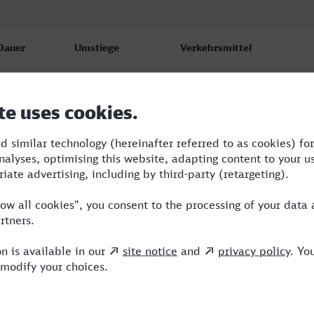
Dauer
Umstiege
Verkehrsmittel
5:14
2
RE,ICE,EB
6:08
3
RE,VLX,ICE,TR
6:08
3
RE,VLX,ICE,TR