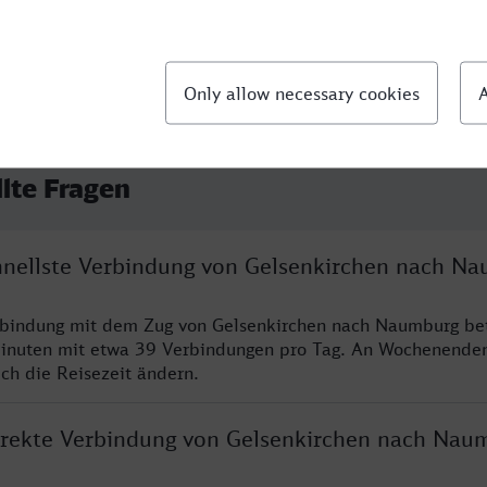
llte Fragen
chnellste Verbindung von Gelsenkirchen nach N
rbindung mit dem Zug von Gelsenkirchen nach Naumburg bet
inuten mit etwa 39 Verbindungen pro Tag. An Wochenende
ich die Reisezeit ändern.
direkte Verbindung von Gelsenkirchen nach Nau