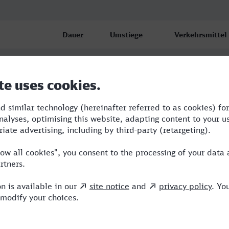
Dauer
Umstiege
Verkehrsmittel
 Hbf
5:22
3
RB,ABR,IC,ICE
 Hbf
6:22
4
RB,CAN,ABR,NX
 Hbf
7:38
4
RB,ABR,BUS,NX