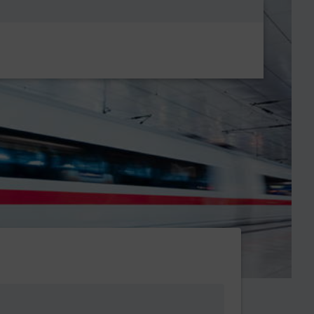
Metanavigatio