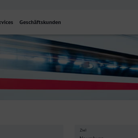
rvices
Geschäftskunden
urg (Saale) Hbf
Ziel