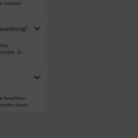
ie müssen
 Naumburg?
itte
heidet. In
te beachten
cheiden kann.