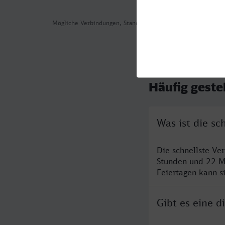
Mögliche Verbindungen, Stand: 2026-07-31 04:21
Häufig geste
Was ist die s
Die schnellste Ve
Stunden und 22 M
Feiertagen kann s
Gibt es eine 