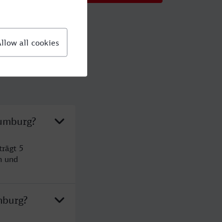
aumburg?
rägt 5
n und
mburg?