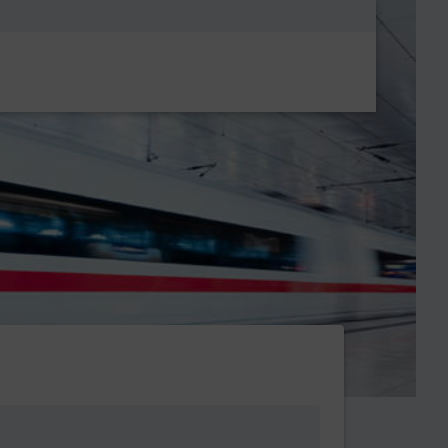
Metanavigatio