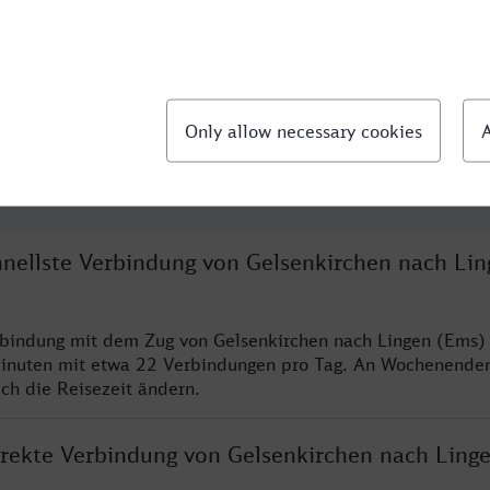
llte Fragen
chnellste Verbindung von Gelsenkirchen nach Li
rbindung mit dem Zug von Gelsenkirchen nach Lingen (Ems) 
inuten mit etwa 22 Verbindungen pro Tag. An Wochenende
ich die Reisezeit ändern.
direkte Verbindung von Gelsenkirchen nach Ling