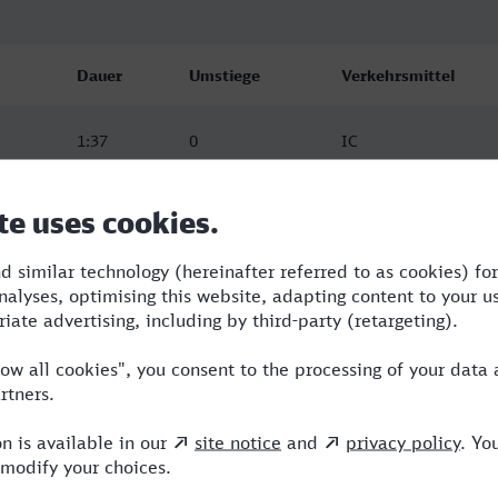
Dauer
Umstiege
Verkehrsmittel
1:37
0
IC
1:41
1
WFB,ICE
2:25
2
WFB,ERB,ICE