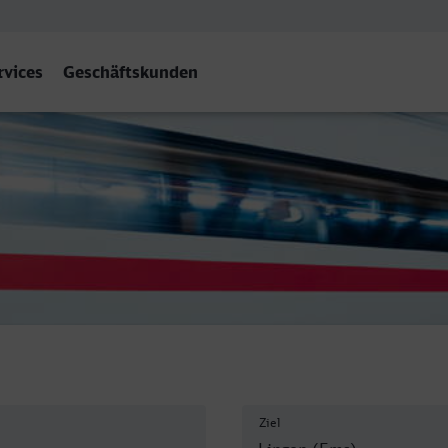
rvices
Geschäftskunden
n (Ems)
Ziel