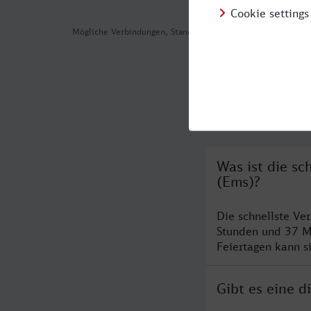
Mögliche Verbindungen, Stand: 2026-08-06 04:16
Häufig geste
Was ist die s
(Ems)?
Die schnellste Ve
Stunden und 37 M
Feiertagen kann s
Gibt es eine 