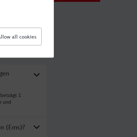
ngen
beträgt 1
n und
en (Ems)?