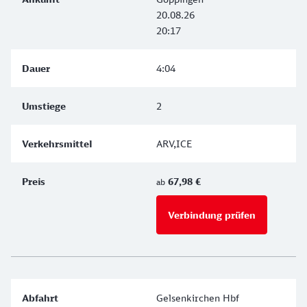
20.08.26
20:17
4:04
2
ARV,ICE
67,98 €
ab
Verbindung prüfen
für Preise 
Gelsenkirchen Hbf