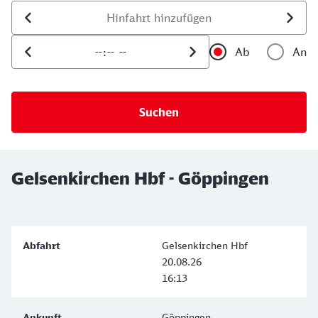
Datum der Hinfahrt
Uhrzeit der Hinfahrt
Ab
An
Uhrzeit als 
Uh
Gelsenkirchen Hbf - Göppingen
Gelsenkirchen Hbf
20.08.26
16:13
Göppingen