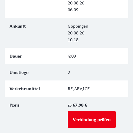
20.08.26
06:09
Göppingen
20.08.26
10:18
4:09
2
RE,ARV,ICE
67,98 €
ab
Verbindung prüfen
für Preise 