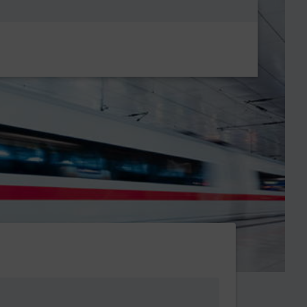
Metanavigatio