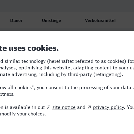
Dauer
Umstiege
Verkehrsmittel
1:51
1
ENO,ICE
2:02
2
ENO,ICE
1:52
1
ENO,ICE