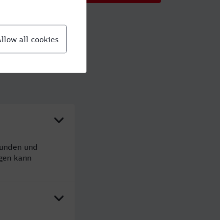
tunden und
gen kann