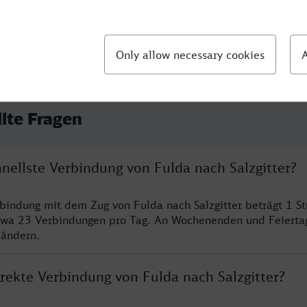
llte Fragen
hnellste Verbindung von Fulda nach Salzgitter?
rbindung mit dem Zug von Fulda nach Salzgitter beträgt 1 S
twa 23 Verbindungen pro Tag. An Wochenenden und Feierta
 ändern.
irekte Verbindung von Fulda nach Salzgitter?