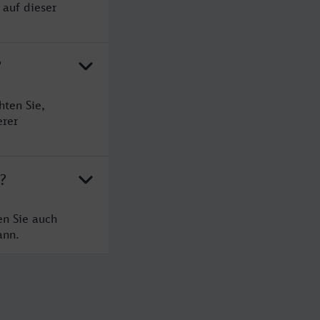
 auf dieser
?
hten Sie,
erer
?
en Sie auch
ann.