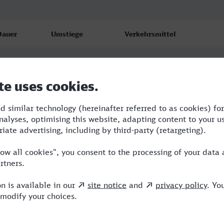
Dauer
Umstiege
Verkehrsmittel
:21
3
BUS,AVG,ARV,ICE
:38
2
RE,ICE
:38
2
RE,ICE