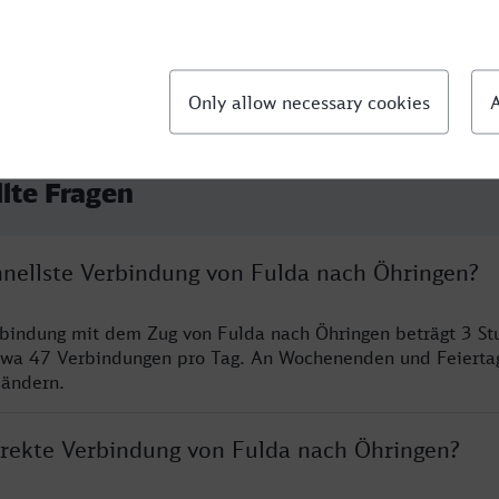
llte Fragen
chnellste Verbindung von Fulda nach Öhringen?
rbindung mit dem Zug von Fulda nach Öhringen beträgt 3 S
twa 47 Verbindungen pro Tag. An Wochenenden und Feierta
 ändern.
direkte Verbindung von Fulda nach Öhringen?