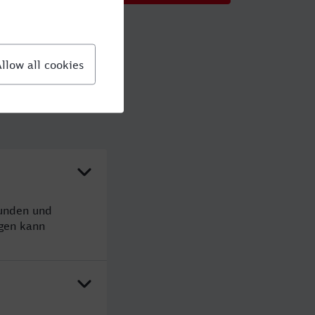
tunden und
gen kann