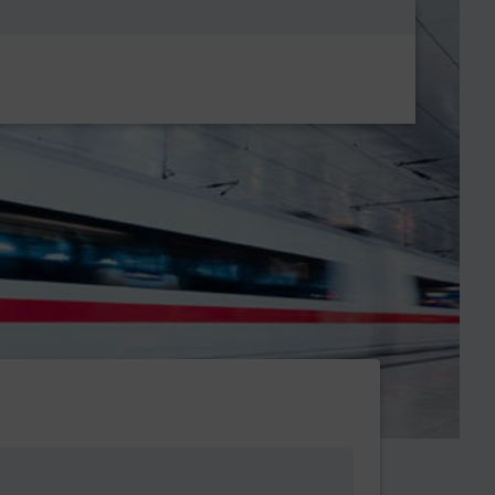
Metanavigatio