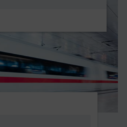
Metanavigatio