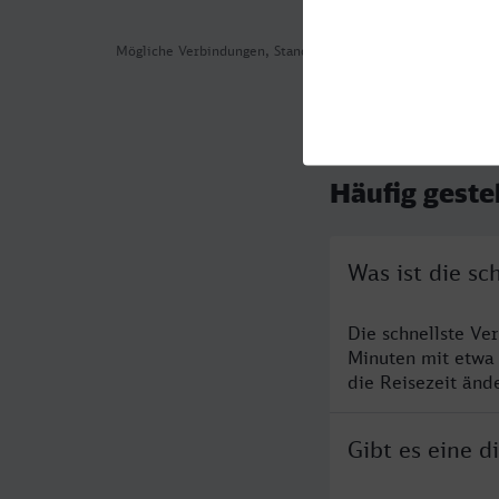
Mögliche Verbindungen, Stand: 2026-08-06 07:59
Häufig geste
Was ist die sc
Die schnellste Ve
Minuten mit etwa
die Reisezeit änd
Gibt es eine 