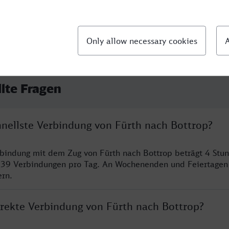
llte Fragen
hnellste Verbindung von Fürth nach Bottrop?
rbindung mit dem Zug von Fürth nach Bottrop beträgt 4 Stu
 39 Verbindungen pro Tag. An Wochenenden und Feiertagen 
ern.
direkte Verbindung von Fürth nach Bottrop?