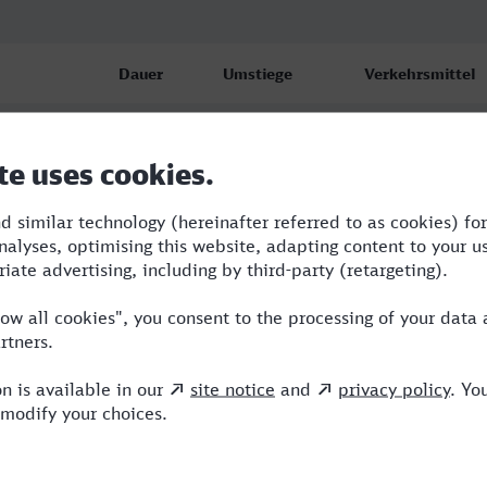
Dauer
Umstiege
Verkehrsmittel
4:38
3
RE,RRB,ICE,NX
4:56
2
RE,RRB,ICE
p
5:18
4
RB,BUS,RE,ICE