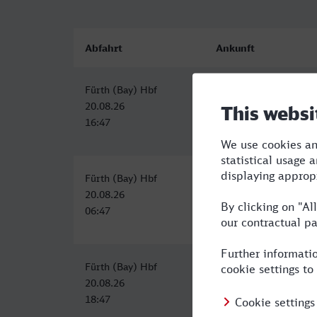
Abfahrt
Ankunft
Fürth (Bay) Hbf
Bottrop Hbf
20.08.26
20.08.26
16:47
21:25
Fürth (Bay) Hbf
Bottrop Hbf
20.08.26
20.08.26
06:47
11:43
Fürth (Bay) Hbf
Hauptbahnhof, Bottro
20.08.26
21.08.26
18:47
00:05