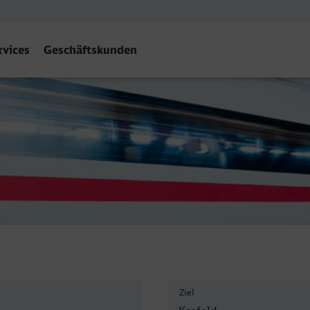
rvices
Geschäftskunden
efeld Hbf
Ziel