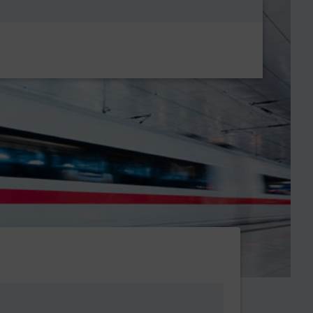
Metanavigatio