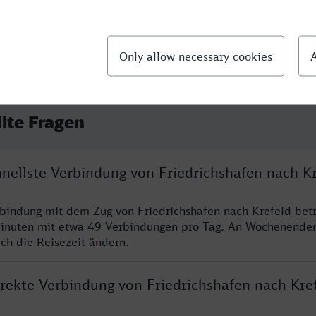
llte Fragen
hnellste Verbindung von Friedrichshafen nach K
rbindung mit dem Zug von Friedrichshafen nach Krefeld bet
inuten mit etwa 49 Verbindungen pro Tag. An Wochenende
ich die Reisezeit ändern.
irekte Verbindung von Friedrichshafen nach Kre