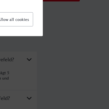
refeld?
rägt 5
n und
feld?