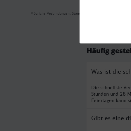
Mögliche Verbindungen, Stand: 2026-08-05 10:59
Häufig geste
Was ist die sc
Die schnellste Ve
Stunden und 28 M
Feiertagen kann s
Gibt es eine d