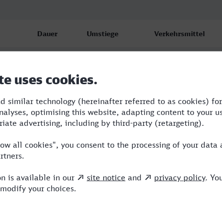
Dauer
Umstiege
Verkehrsmittel
5:28
2
RE,RRB,ICE
5:31
2
RE,RRB,ICE
10:53
5
RB,RE,ICE,NX