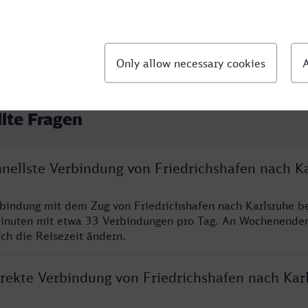
llte Fragen
hnellste Verbindung von Friedrichshafen nach K
rbindung mit dem Zug von Friedrichshafen nach Karlsruhe be
inuten mit etwa 33 Verbindungen pro Tag. An Wochenende
ich die Reisezeit ändern.
irekte Verbindung von Friedrichshafen nach Kar