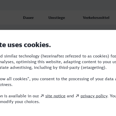
Dauer
Umstiege
Verkehrsmittel
f
2:47
1
RE,ICE
f
3:31
1
RE,ARV
f
3:28
1
RE,ARV