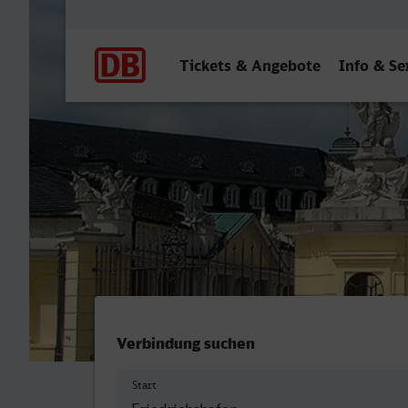
Hauptnavigation
Tickets & Angebote
Info & Se
Friedrichshafen Stadt - Ka
Verbindung suchen
Start