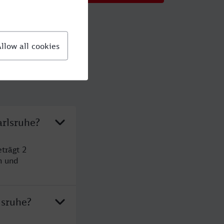
arlsruhe?
trägt 2
n und
lsruhe?