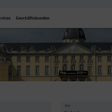
rvices
Geschäftskunden
rlsruhe Hbf
Ziel