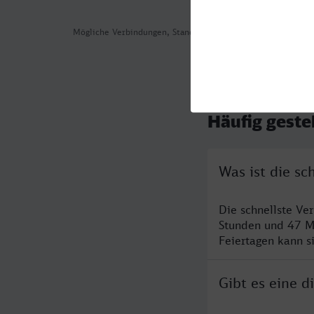
Mögliche Verbindungen, Stand: 2026-08-01 02:34
Häufig geste
Was ist die sc
Die schnellste Ve
Stunden und 47 M
Feiertagen kann s
Gibt es eine d