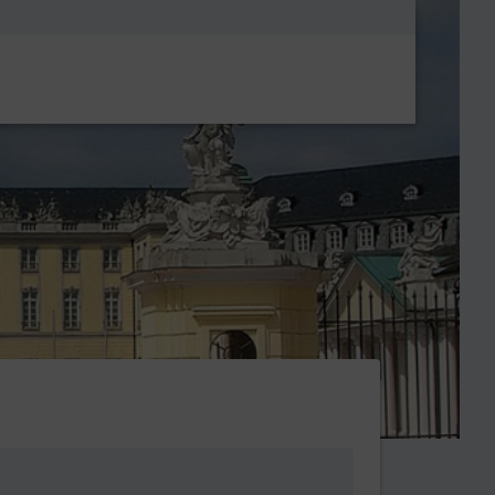
Metanavigatio