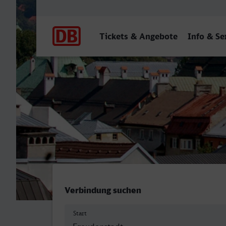
Hauptnavigation
Tickets & Angebote
Info & Se
Freudenstadt Hbf - Innsbr
Verbindung suchen
Start