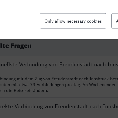
llte Fragen
chnellste Verbindung von Freudenstadt nach Inn
rbindung mit dem Zug von Freudenstadt nach Innsbruck betr
nuten mit etwa 39 Verbindungen pro Tag. An Wochenenden
ich die Reisezeit ändern.
direkte Verbindung von Freudenstadt nach Innsb