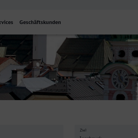
rvices
Geschäftskunden
uck Hbf
Ziel