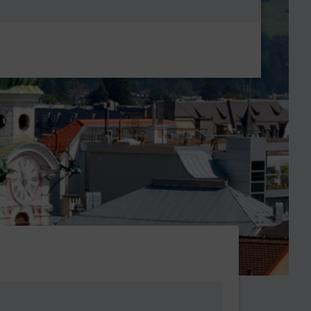
Metanavigatio