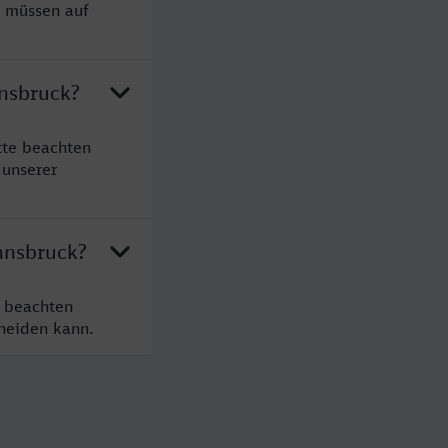
e müssen auf
nnsbruck?
tte beachten
 unserer
nnsbruck?
e beachten
cheiden kann.