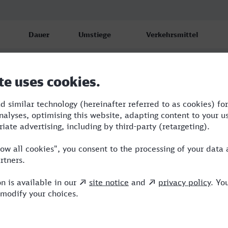
Dauer
Umstiege
Verkehrsmittel
6:03
3
AVG,RJ,IC,ICE
7:07
2
RE,RJ,ICE
11:27
4
RE,BRB,REX,RJ,ICE