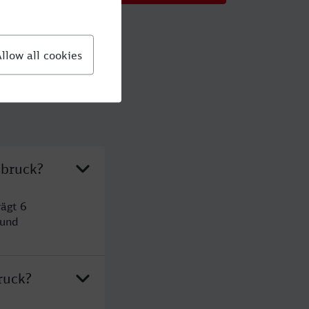
sbruck?
ägt 6
 und
ruck?