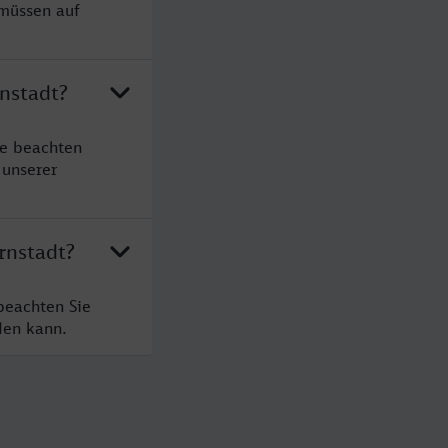
 müssen auf
nstadt?
te beachten
 unserer
rnstadt?
beachten Sie
den kann.