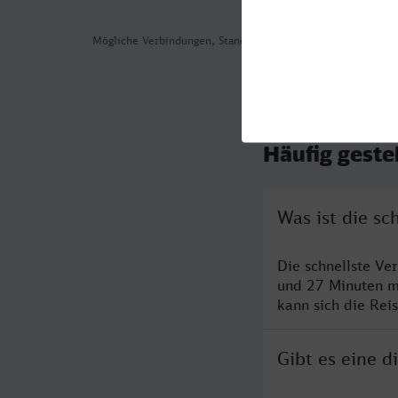
Mögliche Verbindungen, Stand: 2026-08-04 11:30
Häufig geste
Was ist die s
Die schnellste Ve
und 27 Minuten m
kann sich die Rei
Gibt es eine 