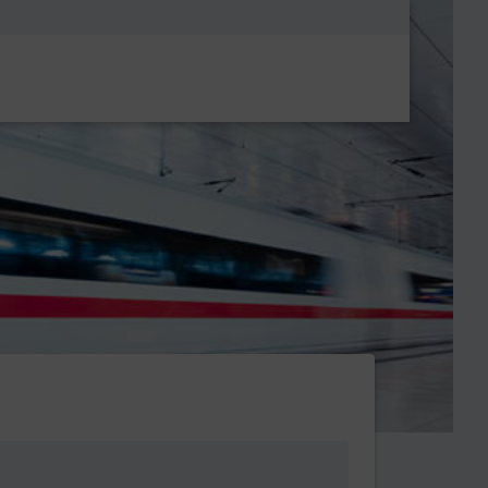
Metanavigatio