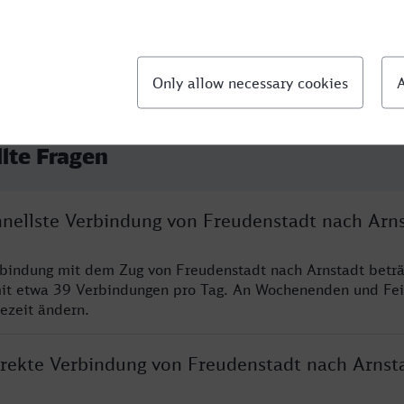
llte Fragen
chnellste Verbindung von Freudenstadt nach Arn
rbindung mit dem Zug von Freudenstadt nach Arnstadt betr
it etwa 39 Verbindungen pro Tag. An Wochenenden und Fei
sezeit ändern.
direkte Verbindung von Freudenstadt nach Arnst