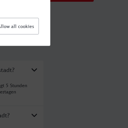
stadt?
ägt 5 Stunden
ertagen
adt?