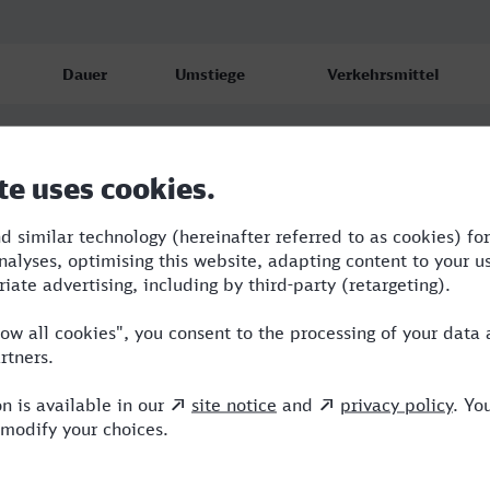
Dauer
Umstiege
Verkehrsmittel
5:27
4
STB,RE,ICE
5:39
5
STB,RE,ICE
6:28
3
SWE,STB,ICE