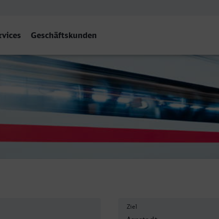
rvices
Geschäftskunden
dt Hbf
Ziel