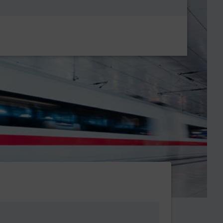
Metanavigatio