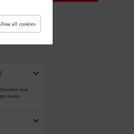
?
 Stunden und
gen kann