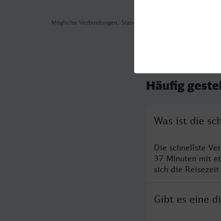
Mögliche Verbindungen, Stand: 2026-08-06 07:50
Häufig geste
Was ist die sc
Die schnellste Ve
37 Minuten mit e
sich die Reisezeit
Gibt es eine 