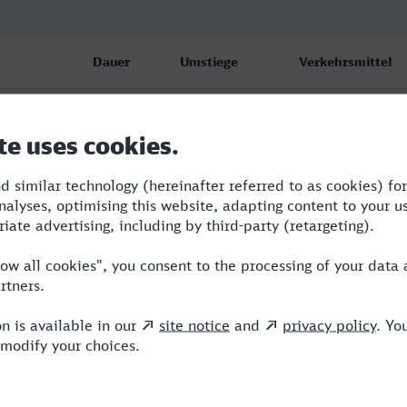
Dauer
Umstiege
Verkehrsmittel
 Hbf
7:37
3
FLX,S,ICE
 Hbf
8:24
1
RE,ECE
 Hbf
11:57
4
RE,ME,ICE,ERX