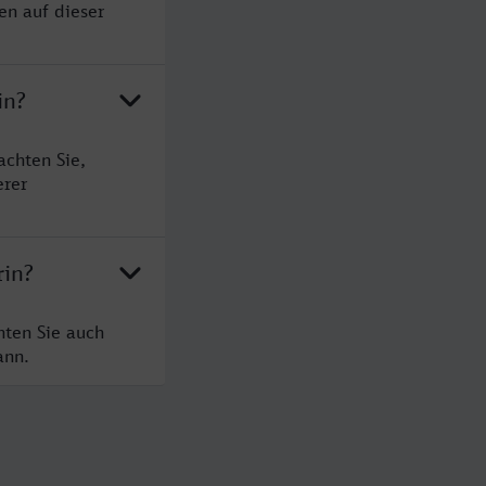
en auf dieser
in?
achten Sie,
erer
rin?
hten Sie auch
ann.