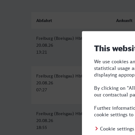
Abfahrt
Ankunft
Freiburg (Breisgau) Hbf
Schwerin
20.08.26
20.08.26
13:21
20:58
Freiburg (Breisgau) Hbf
Schwerin
20.08.26
20.08.26
07:27
15:51
Freiburg (Breisgau) Hbf
Schwerin
20.08.26
21.08.26
18:55
06:52