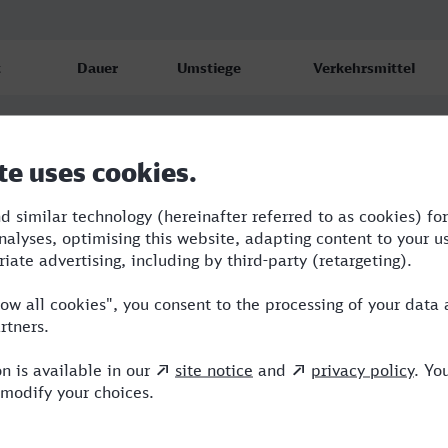
t
Dauer
Umstiege
Verkehrsmittel
g
5:56
1
ECE,ME
6
g
6:04
1
ICE
6
g
9:36
2
RE,ME,ICE
6