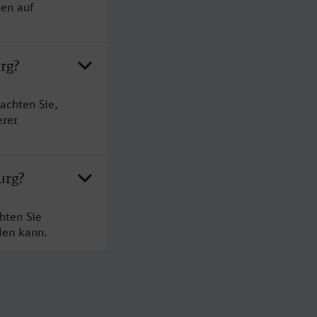
sen auf
rg?
achten Sie,
erer
urg?
hten Sie
den kann.