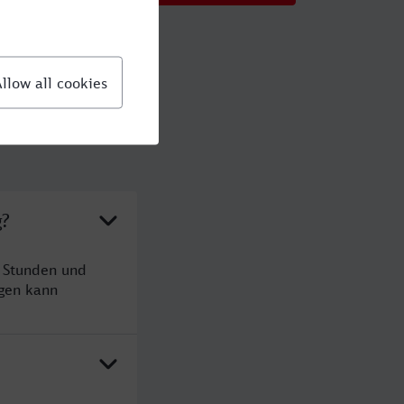
g?
5 Stunden und
gen kann