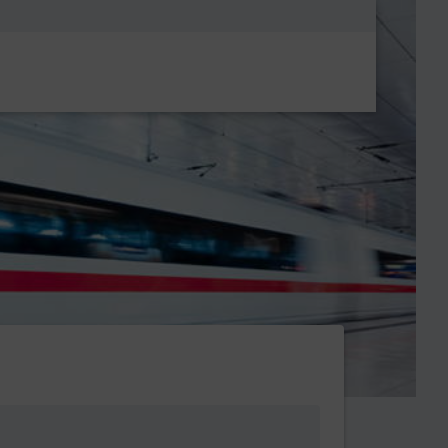
Metanavigatio