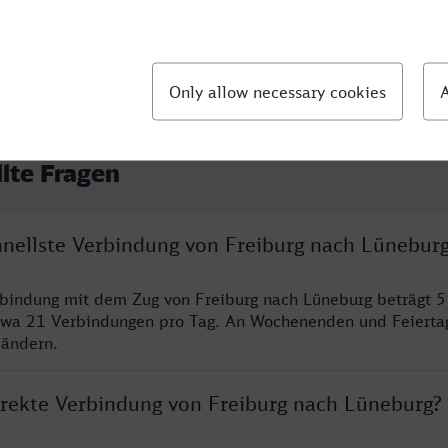
llte Fragen
chnellste Verbindung von Freiburg nach Lünebur
rbindung mit dem Zug von Freiburg nach Lüneburg beträgt 
twa 21 Verbindungen pro Tag. An Wochenenden und Feierta
 ändern.
direkte Verbindung von Freiburg nach Lüneburg?