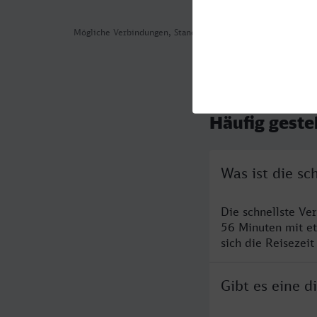
Mögliche Verbindungen, Stand: 2026-08-06 02:58
Häufig geste
Was ist die s
Die schnellste Ve
56 Minuten mit e
sich die Reisezeit
Gibt es eine 