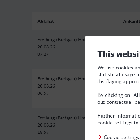
Abfahrt
Ankunf
Freiburg (Breisgau) Hbf
Lünebur
20.08.26
20.08.2
07:27
13:23
Freiburg (Breisgau) Hbf
Lünebur
20.08.26
20.08.2
06:55
12:59
Freiburg (Breisgau) Hbf
Lünebur
20.08.26
21.08.2
18:55
04:31