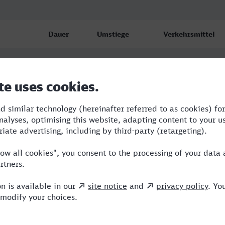
Dauer
Umstiege
Verkehrsmittel
urg
2:02
2
RE,ICE
urg
2:19
2
RE,ICE
urg
2:34
2
RE,ICE