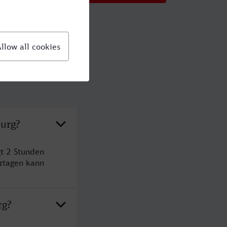
burg?
gt 2 Stunden
rtagen kann
rg?