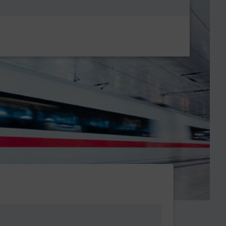
Metanavigatio