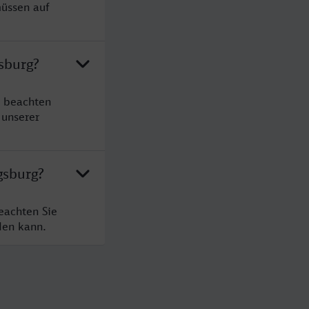
müssen auf
sburg?
e beachten
 unserer
gsburg?
eachten Sie
den kann.