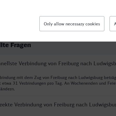
llte Fragen
chnellste Verbindung von Freiburg nach Ludwigs
rbindung mit dem Zug von Freiburg nach Ludwigsburg beträ
t etwa 31 Verbindungen pro Tag. An Wochenenden und Feie
 ändern.
direkte Verbindung von Freiburg nach Ludwigsbu