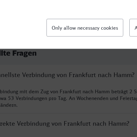
llte Fragen
chnellste Verbindung von Frankfurt nach Hamm?
erbindung mit dem Zug von Frankfurt nach Hamm beträgt 2 
twa 53 Verbindungen pro Tag. An Wochenenden und Feierta
 ändern.
direkte Verbindung von Frankfurt nach Hamm?