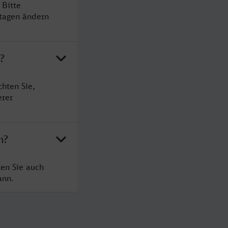
 Bitte
rtagen ändern
?
hten Sie,
erer
m?
en Sie auch
ann.