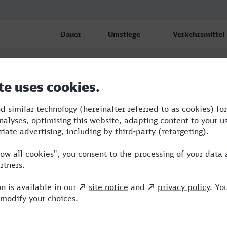
Dauer
Umstiege
Verkehrsmittel
 Hbf
2:34
1
ICE
 Hbf
4:55
1
ICE
 Hbf
3:48
2
RB,ICE,NX