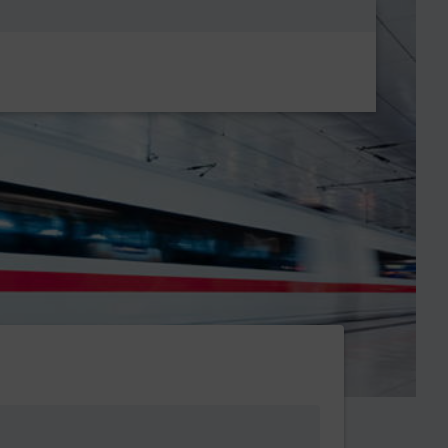
Metanavigatio