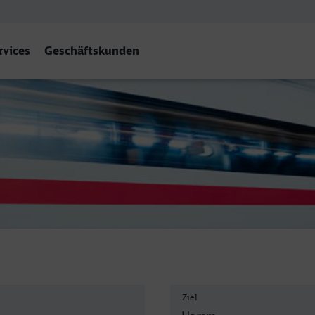
rvices
Geschäftskunden
mm (Westf) Hbf
Ziel