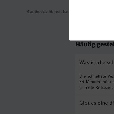
Mögliche Verbindungen, Stand: 2026-08-05 13:01
Häufig geste
Was ist die s
Die schnellste V
34 Minuten mit e
sich die Reisezeit
Gibt es eine 