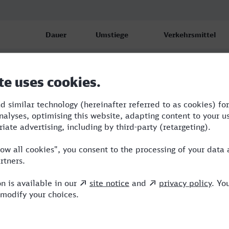
Dauer
Umstiege
Verkehrsmittel
)
3:12
2
ERB,ICE
)
4:55
2
ERB,ICE
)
4:19
3
RB,ICE,NX