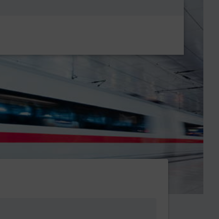
Metanavigatio