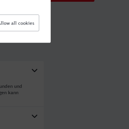
tunden und
gen kann