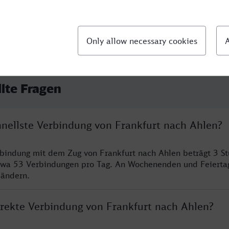
llte Fragen
hnellste Verbindung von Frankfurt nach Ahlen?
rbindung mit dem Zug von Frankfurt nach Ahlen beträgt 3 S
twa 53 Verbindungen pro Tag. An Wochenenden und Feierta
 ändern.
direkte Verbindung von Frankfurt nach Ahlen?