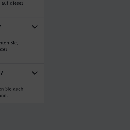
 auf dieser
?
hten Sie,
erer
n?
en Sie auch
ann.