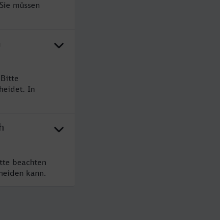
 Sie müssen
h
Bitte
heidet. In
h
itte beachten
cheiden kann.