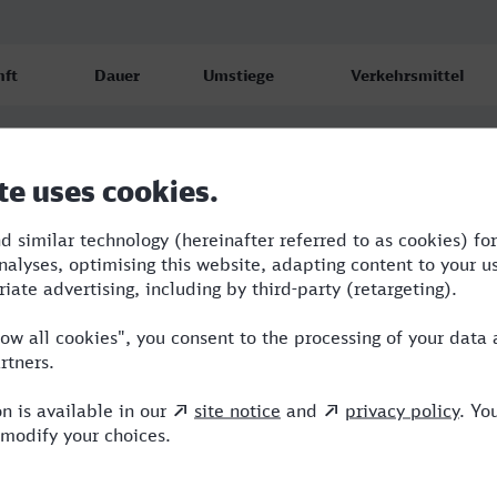
nft
Dauer
Umstiege
Verkehrsmittel
anz
10:12
4
BUS,RE,ICE,IC
.26
anz
11:41
4
BUS,RE,ICE
.26
anz
13:41
7
BUS,RE,ARV,ICE
.26