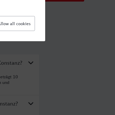
Konstanz?
eträgt 10
n und
onstanz?