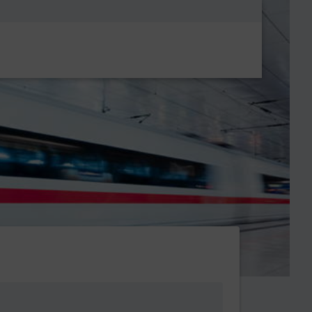
Metanavigatio