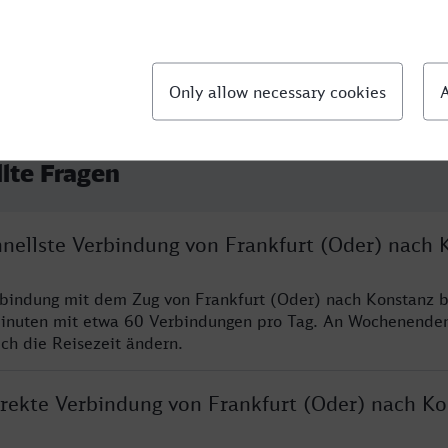
llte Fragen
chnellste Verbindung von Frankfurt (Oder) nach 
rbindung mit dem Zug von Frankfurt (Oder) nach Konstanz b
inuten mit etwa 60 Verbindungen pro Tag. An Wochenende
ich die Reisezeit ändern.
direkte Verbindung von Frankfurt (Oder) nach K