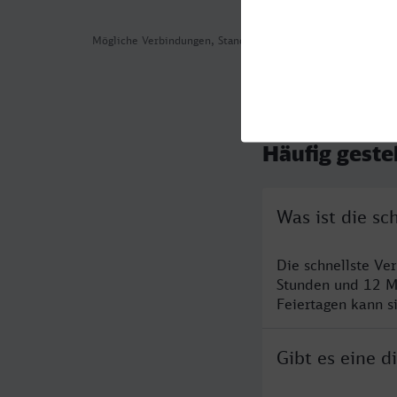
Mögliche Verbindungen, Stand: 2026-07-31 04:46
Häufig geste
Was ist die s
Die schnellste Ve
Stunden und 12 M
Feiertagen kann s
Gibt es eine 