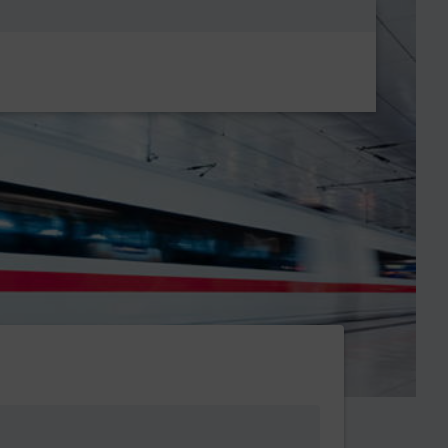
Metanavigatio