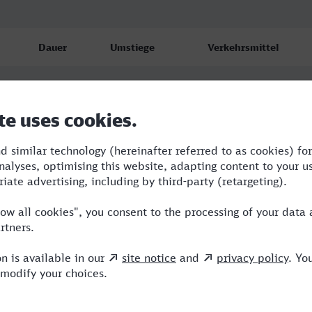
Dauer
Umstiege
Verkehrsmittel
2:22
3
S,RE,ICE
3:00
3
RB,RE,ICE
3:17
5
RB,RE,ICE