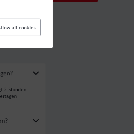
ngen?
gt 2 Stunden
ertagen
en?