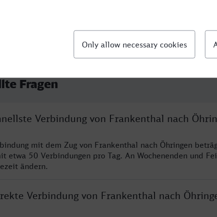
llte Fragen
chnellste Verbindung von Frankenthal nach Öhri
rbindung mit dem Zug von Frankenthal nach Öhringen beträ
it etwa 50 Verbindungen pro Tag. An Wochenenden und Fei
sezeit ändern.
direkte Verbindung von Frankenthal nach Öhring