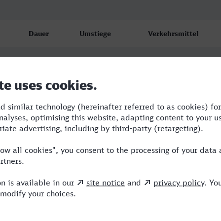
Dauer
Umstiege
Verkehrsmittel
4:04
2
S,ICE,NX
4:22
2
RE,ICE,NX
4:39
3
RE,ICE,NX