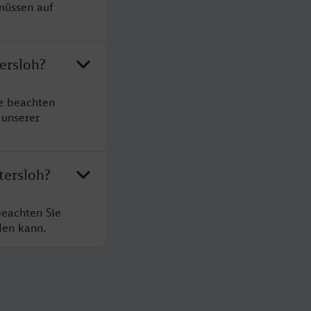
 müssen auf
ersloh?
te beachten
 unserer
tersloh?
beachten Sie
den kann.