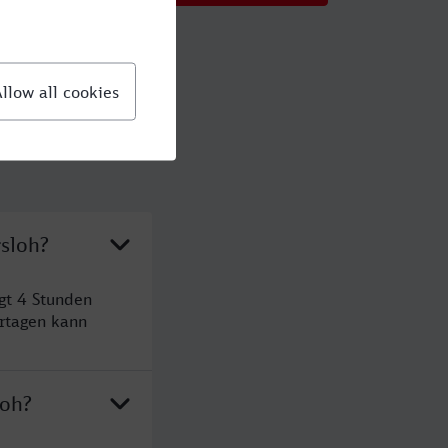
rsloh?
gt 4 Stunden
rtagen kann
loh?