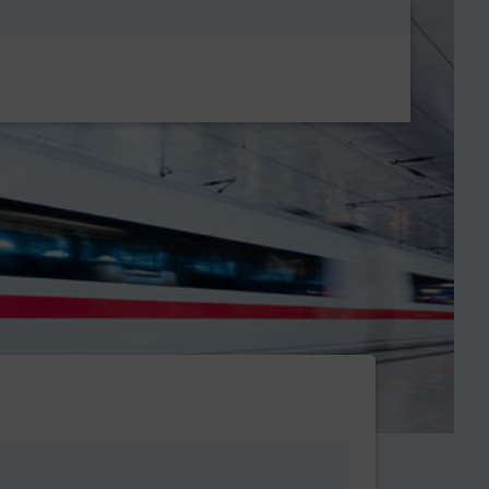
Metanavigatio