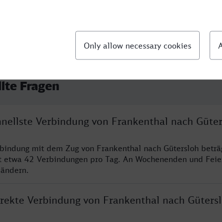
llte Fragen
chnellste Verbindung von Frankenthal nach Güte
rbindung mit dem Zug von Frankenthal nach Gütersloh beträ
t etwa 42 Verbindungen pro Tag. An Wochenenden und Feie
 ändern.
direkte Verbindung von Frankenthal nach Güters