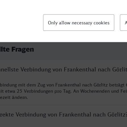
llte Fragen
hnellste Verbindung von Frankenthal nach Görli
rbindung mit dem Zug von Frankenthal nach Görlitz beträgt
it etwa 25 Verbindungen pro Tag. An Wochenenden und Fei
sezeit ändern.
irekte Verbindung von Frankenthal nach Görlitz