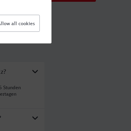
tz?
 6 Stunden
ertagen
?