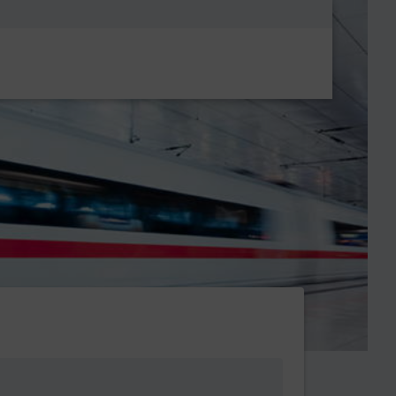
Metanavigatio