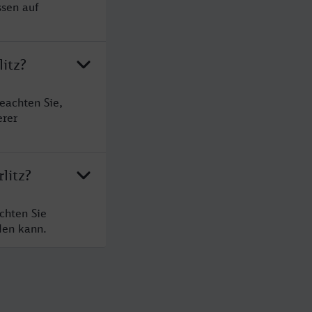
ssen auf
itz?
eachten Sie,
erer
litz?
chten Sie
den kann.