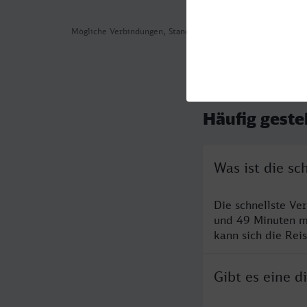
Mögliche Verbindungen, Stand: 2026-08-05 11:43
Häufig geste
Was ist die sc
Die schnellste Ve
und 49 Minuten m
kann sich die Rei
Gibt es eine d