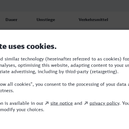
Dauer
Umstiege
Verkehrsmittel
6:49
3
TLX,S,ICE,IC
8:23
3
TLX,RE,ICE
11:22
4
RE,RJ,TL,ICE