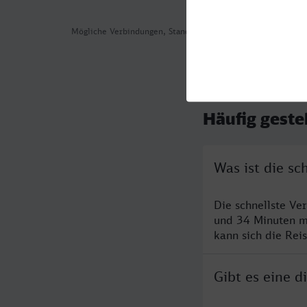
Mögliche Verbindungen, Stand: 2026-08-02 02:54
Häufig geste
Was ist die s
Die schnellste Ve
und 34 Minuten m
kann sich die Rei
Gibt es eine 