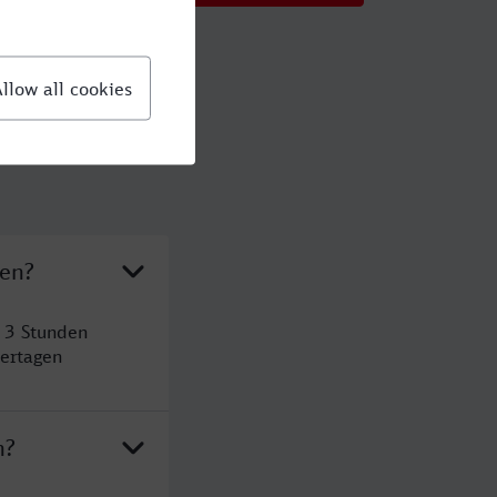
ten?
t 3 Stunden
ertagen
n?