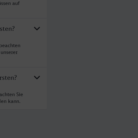
üssen auf
sten?
 beachten
 unserer
rsten?
achten Sie
den kann.