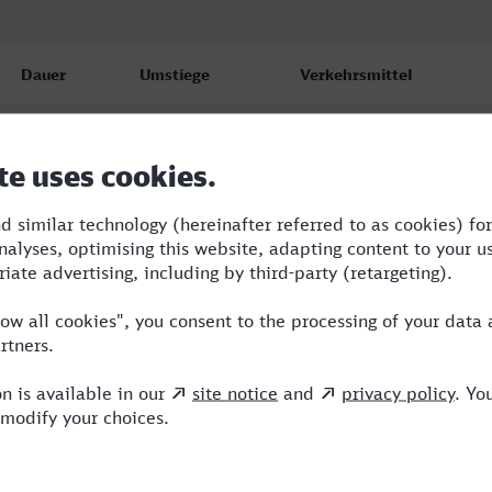
Dauer
Umstiege
Verkehrsmittel
3:34
2
S,RRB,ICE
4:54
2
RE,RRB,ICE
4:53
3
RE,RRB,ICE