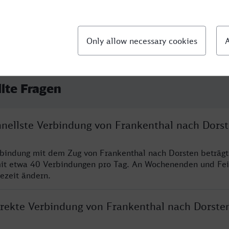
llte Fragen
chnellste Verbindung von Frankenthal nach Dors
rbindung mit dem Zug von Frankenthal nach Dorsten beträg
it etwa 40 Verbindungen pro Tag. An Wochenenden und Fei
sezeit ändern.
direkte Verbindung von Frankenthal nach Dorste