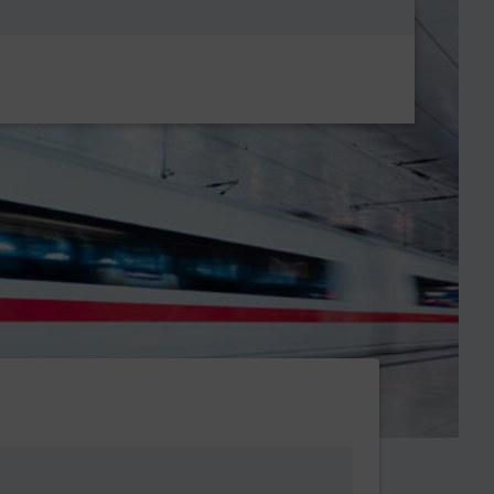
Metanavigatio