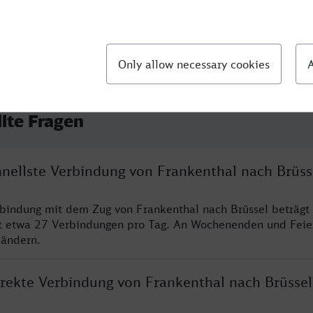
llte Fragen
hnellste Verbindung von Frankenthal nach Brüss
rbindung mit dem Zug von Frankenthal nach Brüssel beträgt
t etwa 27 Verbindungen pro Tag. An Wochenenden und Feie
 ändern.
irekte Verbindung von Frankenthal nach Brüssel