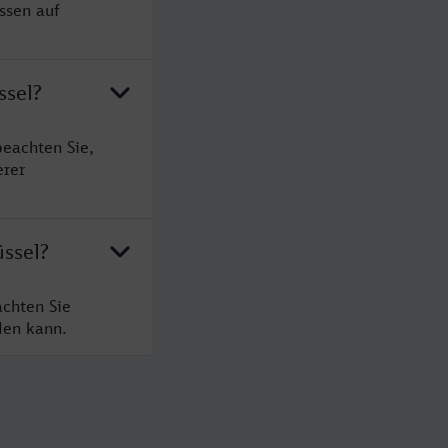
ssen auf
ssel?
beachten Sie,
erer
üssel?
achten Sie
den kann.