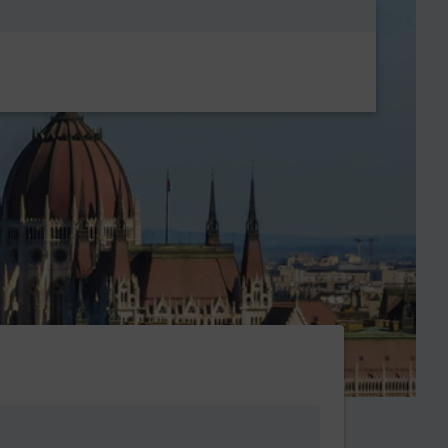
Metanavigatio