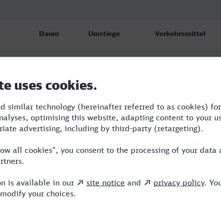
Dauer
Umstiege
Verkehrsmittel
4:07
3
R,S,ICE
4:29
2
R,RE,ICE
6:09
3
R,RE,ICE