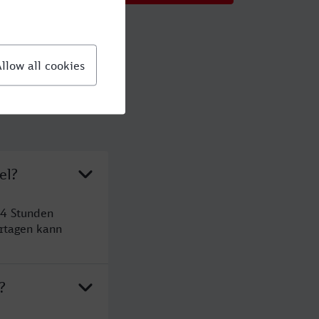
el?
 4 Stunden
rtagen kann
?