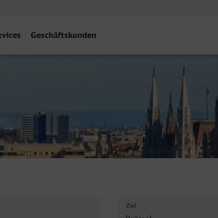
rvices
Geschäftskunden
s-Central
Ziel