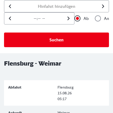
Datum der Hinfahrt
Uhrzeit der Hinfahrt
Ab
An
Uhrzeit als 
Uh
Flensburg - Weimar
Flensburg
15.08.26
05:17
Weimar