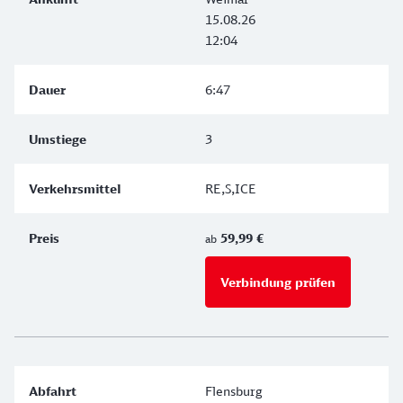
15.08.26
12:04
6:47
3
RE,S,ICE
59,99 €
ab
Verbindung prüfen
für Preise 
Flensburg