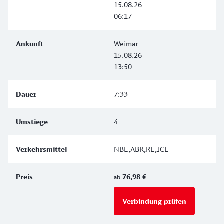
15.08.26
06:17
Weimar
15.08.26
13:50
7:33
4
NBE,ABR,RE,ICE
76,98 €
ab
Verbindung prüfen
für Preise 