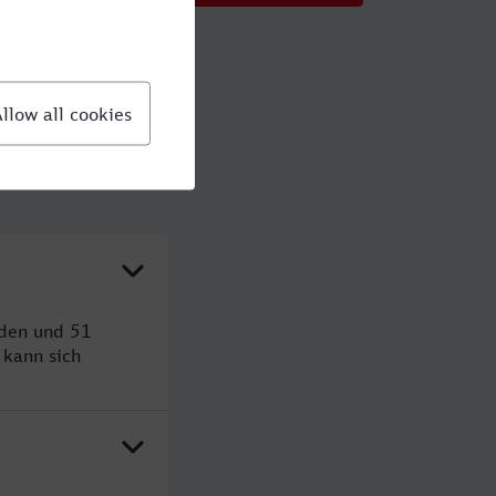
nden und 51
kann sich