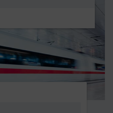
Metanavigatio