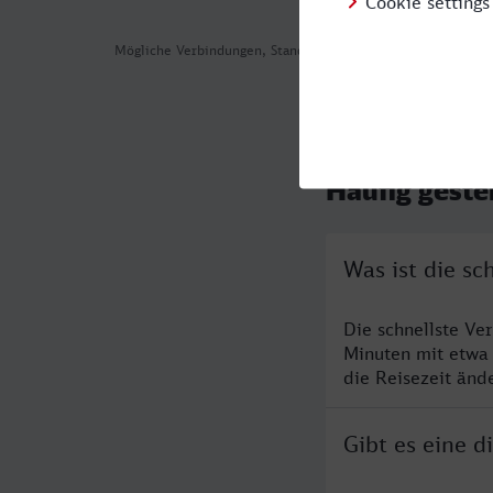
Mögliche Verbindungen, Stand: 2026-08-05 16:46
Häufig geste
Was ist die sc
Die schnellste Ve
Minuten mit etwa
die Reisezeit änd
Gibt es eine d