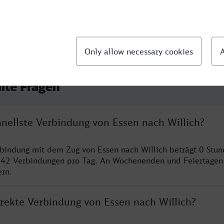
llte Fragen
hnellste Verbindung von Essen nach Willich?
rbindung mit dem Zug von Essen nach Willich beträgt 0 Stu
 42 Verbindungen pro Tag. An Wochenenden und Feiertagen 
ern.
irekte Verbindung von Essen nach Willich?