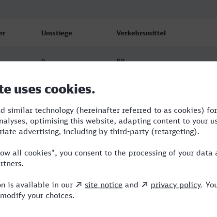
er
Umstiege
Verkehrsmittel
0
RB
0
RB
0
RB