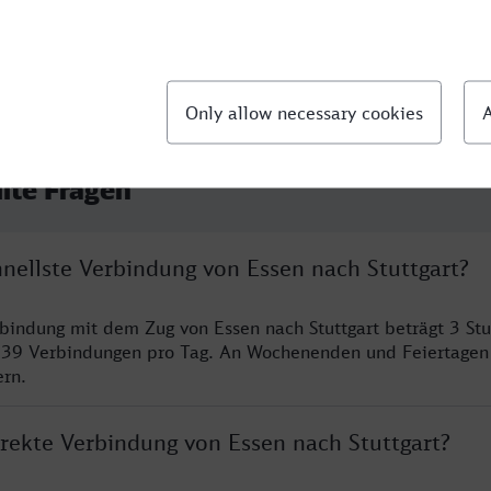
llte Fragen
hnellste Verbindung von Essen nach Stuttgart?
rbindung mit dem Zug von Essen nach Stuttgart beträgt 3 S
 39 Verbindungen pro Tag. An Wochenenden und Feiertagen 
ern.
irekte Verbindung von Essen nach Stuttgart?