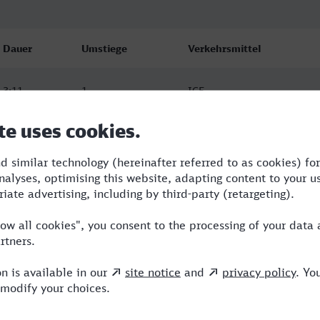
Dauer
Umstiege
Verkehrsmittel
3:11
1
ICE
3:11
1
ICE
3:11
1
ICE