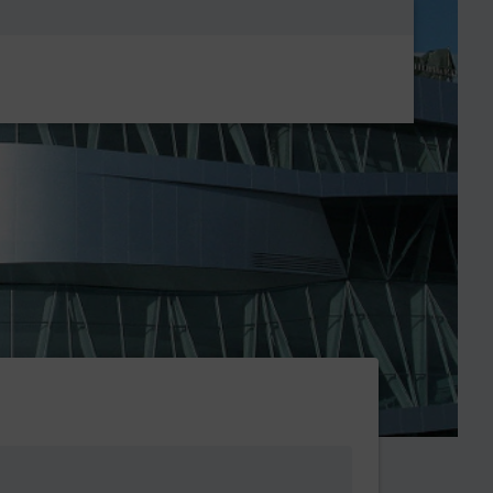
Metanavigatio