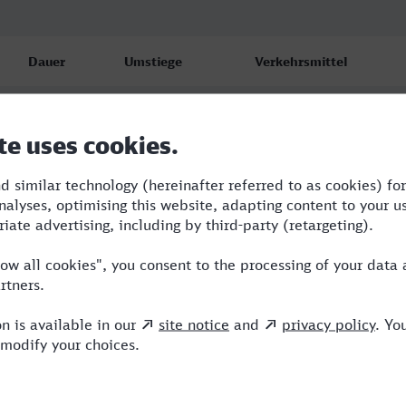
Dauer
Umstiege
Verkehrsmittel
4:57
2
FLX,S
6:02
1
RB,ICE
6:47
2
OE,ICE,RSM