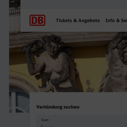
Hauptnavigation
Tickets & Angebote
Info & Se
Essen Hbf - Potsdam Hbf (
Verbindung suchen
Start