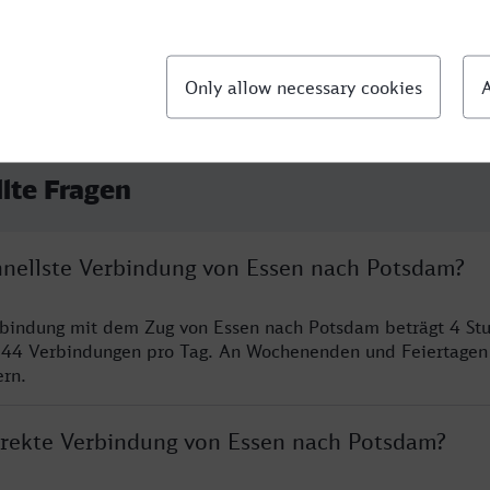
llte Fragen
chnellste Verbindung von Essen nach Potsdam?
rbindung mit dem Zug von Essen nach Potsdam beträgt 4 St
 44 Verbindungen pro Tag. An Wochenenden und Feiertagen 
ern.
direkte Verbindung von Essen nach Potsdam?