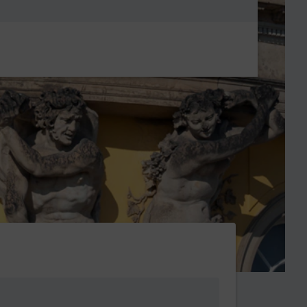
Metanavigatio