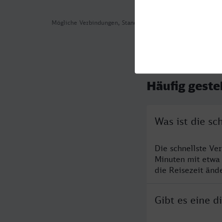
Mögliche Verbindungen, Stand: 2026-07-31 02:28
Häufig geste
Was ist die s
Die schnellste Ve
Minuten mit etwa
die Reisezeit änd
Gibt es eine 