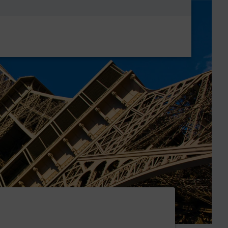
Metanavigatio