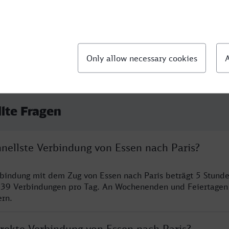
llte Fragen
hnellste Verbindung von Essen nach Paris?
rbindung mit dem Zug von Essen nach Paris beträgt 5 Stund
 39 Verbindungen pro Tag. An Wochenenden und Feiertagen 
ern.
irekte Verbindung von Essen nach Paris?