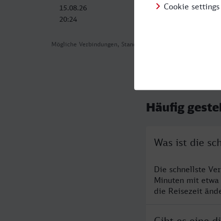
15.08.26
16.08.26
20:24
09:43
Mögliche Verbindungen, Stand: 2026-08-01 02:03
Häufig geste
Was ist die sc
Die schnellste Ve
Minuten mit etwa
die Reisezeit änd
Gibt es eine d