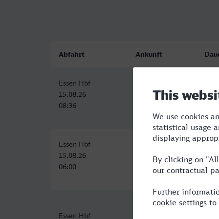
Abfahrt
Ankunft
Dau
Essen Hbf
Paris Est
5:31
15.08.26
15.08.26
08:36
14:07
Essen Hbf
Paris Est
6:35
15.08.26
15.08.26
06:00
12:35
Essen Hbf
Paris Est
13:1