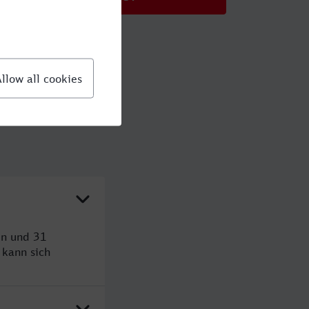
en und 31
kann sich