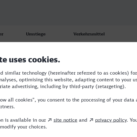
er
Umstiege
Verkehrsmittel
2
ICE
1
TGV,ICE
9
3
TGV,ICE